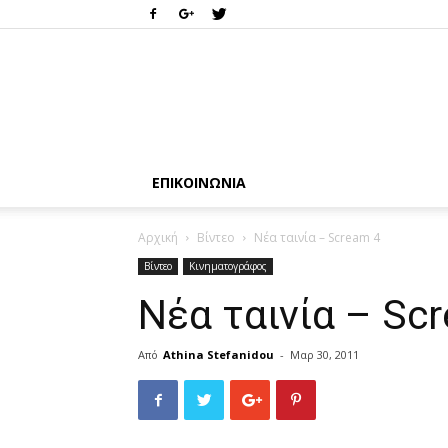
ΕΠΙΚΟΙΝΩΝΊΑ
Αρχική
Βίντεο
Νέα ταινία – Scream 4
Βίντεο
Κινηματογράφος
Νέα ταινία – Sc
Από
Athina Stefanidou
-
Μαρ 30, 2011