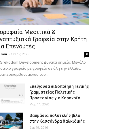
ορυφαία Μεσιτικά &
ναπτυξιακά Γραφεία στην Κρήτη
ια Επενδυτές
dmin
-
Σεπ 17, 2025
0
 Grekodom Development Δυνατά σημεία: Μεγάλο
σιτικό γραφείο με γραφεία σε όλη την Ελλάδα
υμπεριλαμβανομένου του...
Επείγουσα ειδοποίηση Γενικής
Γραμματείας Πολιτικής
Προστασίας για Κορονοϊό
Μαρ 11, 2020
Θαυμάσια πολυτελής βίλα
στην Κασσάνδρα Χαλκιδικής
Δεκ 19, 2016