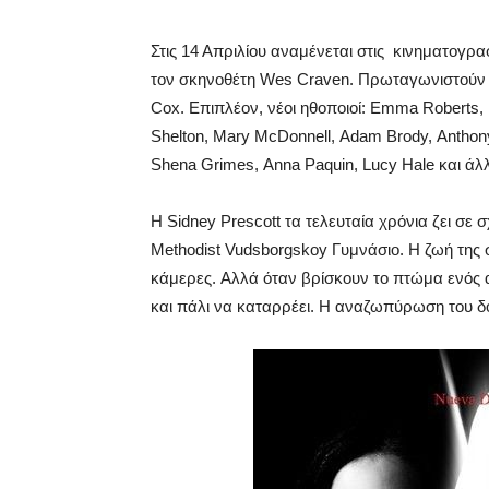
Στις 14 Απριλίου αναμένεται στις κινηματογρα
τον σκηνοθέτη Wes Craven. Πρωταγωνιστούν οι
Cox. Επιπλέον, νέοι ηθοποιοί: Emma Roberts, 
Shelton, Mary McDonnell, Adam Brody, Anthony
Shena Grimes, Anna Paquin, Lucy Hale και άλλ
Η Sidney Prescott τα τελευταία χρόνια ζει σε 
Methodist Vudsborgskoy Γυμνάσιο. Η ζωή της 
κάμερες. Αλλά όταν βρίσκουν το πτώμα ενός απ
και πάλι να καταρρέει. Η αναζωπύρωση του δ