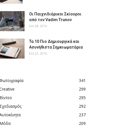
Οι Παιχνιδιάρικοι Σκίουροι
από τον Vadim Trunov
Σεπ 28, 2016
Τα 10 Πιο Δημιουργικά και
Ασυνήθιστα Σημειωματάρια
Σεπ 22, 2016
Φωτογραφία
341
Creative
299
Βίντεο
295
Σχεδιασμός
292
Αυτοκίνητα
237
Μόδα
209