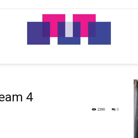
tut.gr
ream 4
2390
0