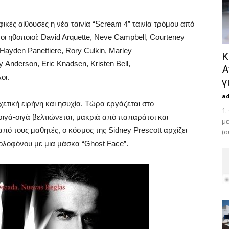
φικές αίθουσες η νέα ταινία “Scream 4” ταινία τρόμου από
 ηθοποιοί: David Arquette, Neve Campbell, Courteney
Hayden Panettiere, Rory Culkin, Marley
Κ
 Anderson, Eric Knadsen, Kristen Bell,
Α
οι.
γ
a
σχετική ειρήνη και ησυχία. Τώρα εργάζεται στο
1.
σιγά-σιγά βελτιώνεται, μακριά από παπαράτσι και
με
ό τους μαθητές, ο κόσμος της Sidney Prescott αρχίζει
(σ
ολοφόνου με μια μάσκα “Ghost Face”.