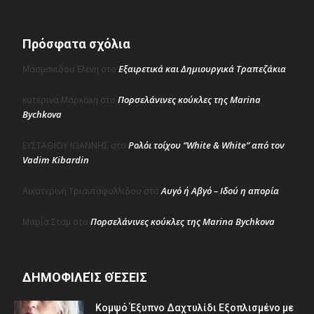
Πρόσφατα σχόλια
Εξαιρετικά και Δημιουργικά Τραπεζάκια
Μασμανιδου Ελενη
στο
Πορσελάνινες κούκλες της Marina
κατερινα Μαρκακη
στο
Bychkova
Ρολόι τοίχου “White & White” από τον
ΕΥΣΤΑΘΙΟΥ ΙΩΑΝΝΗΣ
στο
Vadim Kibardin
Αυγό ή Αβγό – Ιδού η απορία
Αικατερινη Τριανταφυλλιδου
στο
Πορσελάνινες κούκλες της Marina Bychkova
Μαρία Σταμ
στο
ΔΗΜΟΦΙΛΕΊΣ ΘΈΣΕΙΣ
Κομψό Έξυπνο Δαχτυλίδι Εξοπλισμένο με