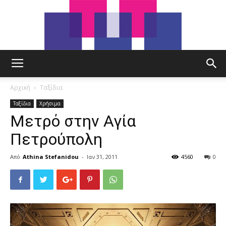
tut.gr
Αρχική
Ταξίδια
Ταξίδια
Χρήσιμα
Μετρό στην Αγία
Πετρούπολη
Από
Athina Stefanidou
-
Ιαν 31, 2011
4560
0