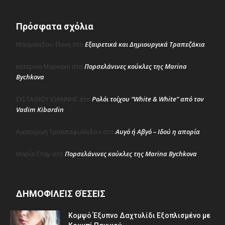
Πρόσφατα σχόλια
Εξαιρετικά και Δημιουργικά Τραπεζάκια
Μασμανιδου Ελενη
στο
Πορσελάνινες κούκλες της Marina
κατερινα Μαρκακη
στο
Bychkova
Ρολόι τοίχου “White & White” από τον
ΕΥΣΤΑΘΙΟΥ ΙΩΑΝΝΗΣ
στο
Vadim Kibardin
Αυγό ή Αβγό – Ιδού η απορία
Αικατερινη Τριανταφυλλιδου
στο
Πορσελάνινες κούκλες της Marina Bychkova
Μαρία Σταμ
στο
ΔΗΜΟΦΙΛΕΊΣ ΘΈΣΕΙΣ
Κομψό Έξυπνο Δαχτυλίδι Εξοπλισμένο με