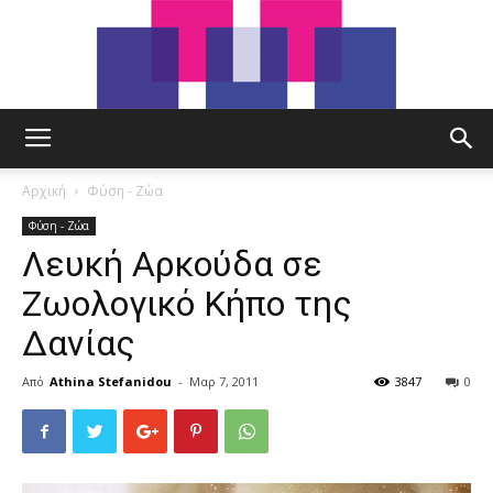
tut.gr
Αρχική
Φύση - Ζώα
Φύση - Ζώα
Λευκή Αρκούδα σε
Ζωολογικό Κήπο της
Δανίας
Από
Athina Stefanidou
-
Μαρ 7, 2011
3847
0