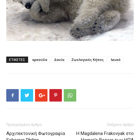
ΕΤΙΚΕΤΕΣ
αρκούδα
Δανία
Ζωολογικός Κήπος
λευκό
Προηγούμενο άρθρο
Επόμενο άρθρο
Αρχιτεκτονική Φωτογραφία
Η Magdalena Frakovyak στο