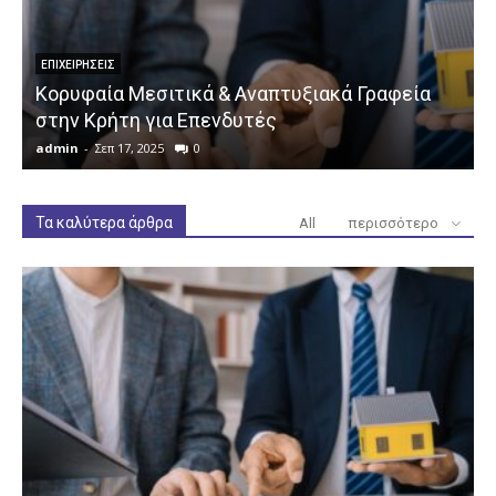
ΕΠΙΧΕΙΡΉΣΕΙΣ
Κορυφαία Μεσιτικά & Αναπτυξιακά Γραφεία
στην Κρήτη για Επενδυτές
admin
-
Σεπ 17, 2025
0
a
Τα καλύτερα άρθρα
All
περισσότερο