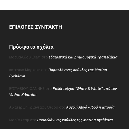
ΕΠΙΛΟΓΈΣ ΣΥΝΤΆΚΤΗ
Πρόσφατα σχόλια
Εξαιρετικά και Δημιουργικά Τραπεζάκια
Μασμανιδου Ελενη
στο
Πορσελάνινες κούκλες της Marina
κατερινα Μαρκακη
στο
Bychkova
Ρολόι τοίχου “White & White” από τον
ΕΥΣΤΑΘΙΟΥ ΙΩΑΝΝΗΣ
στο
Vadim Kibardin
Αυγό ή Αβγό – Ιδού η απορία
Αικατερινη Τριανταφυλλιδου
στο
Πορσελάνινες κούκλες της Marina Bychkova
Μαρία Σταμ
στο