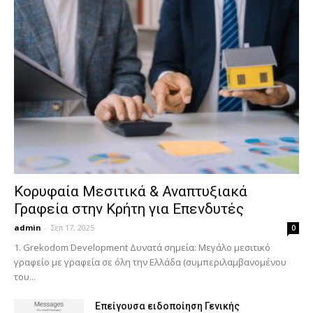
Κορυφαία Μεσιτικά & Αναπτυξιακά
Γραφεία στην Κρήτη για Επενδυτές
admin
-
Σεπ 17, 2025
0
1. Grekodom Development Δυνατά σημεία: Μεγάλο μεσιτικό
γραφείο με γραφεία σε όλη την Ελλάδα (συμπεριλαμβανομένου
του...
Επείγουσα ειδοποίηση Γενικής