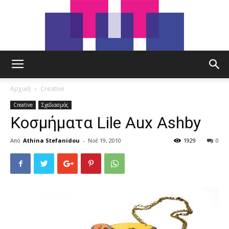
tut.gr
Αρχική
Creative
Creative
Σχεδιασμός
Κοσμήματα Lile Aux Ashby
Από
Athina Stefanidou
-
Νοέ 19, 2010
1929
0