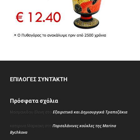
ΕΠΙΛΟΓΈΣ ΣΥΝΤΆΚΤΗ
Πρόσφατα σχόλια
Εξαιρετικά και Δημιουργικά Τραπεζάκια
Μασμανιδου Ελενη
στο
Πορσελάνινες κούκλες της Marina
κατερινα Μαρκακη
στο
Bychkova