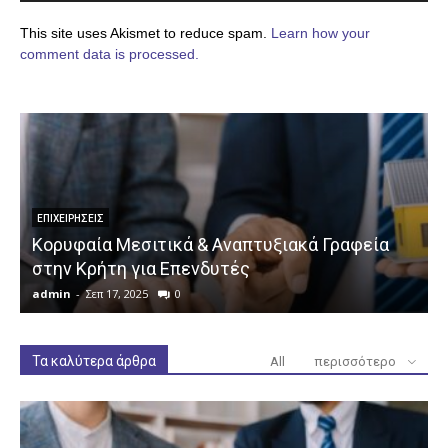
This site uses Akismet to reduce spam.
Learn how your
comment data is processed.
ΕΠΙΧΕΙΡΉΣΕΙΣ
Κορυφαία Μεσιτικά & Αναπτυξιακά Γραφεία
στην Κρήτη για Επενδυτές
admin
-
Σεπ 17, 2025
0
a
Τα καλύτερα άρθρα
All
περισσότερο