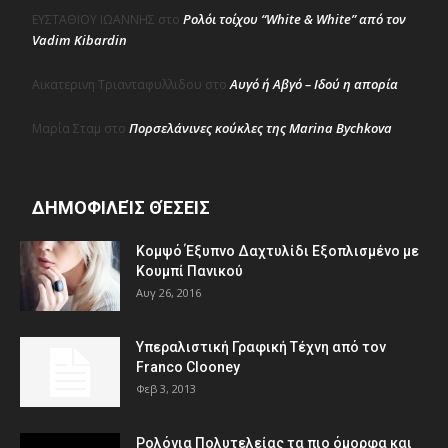
Ρολόι τοίχου “White & White” από τον
ΕΥΣΤΑΘΙΟΥ ΙΩΑΝΝΗΣ
στο
Vadim Kibardin
Αυγό ή Αβγό – Ιδού η απορία
Αικατερινη Τριανταφυλλιδου
στο
Πορσελάνινες κούκλες της Marina Bychkova
Μαρία Σταμ
στο
ΔΗΜΟΦΙΛΕΊΣ ΘΈΣΕΙΣ
Κομψό Έξυπνο Δαχτυλίδι Εξοπλισμένο με
Κουμπί Πανικού
Αυγ 26, 2016
Υπεραλιστική Γραφική Τέχνη από τον
Franco Clooney
Φεβ 3, 2013
Ρολόγια Πολυτελείας τα πιο όμορφα και