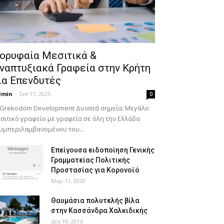
ορυφαία Μεσιτικά &
ναπτυξιακά Γραφεία στην Κρήτη
ια Επενδυτές
dmin
-
Σεπ 17, 2025
0
 Grekodom Development Δυνατά σημεία: Μεγάλο
σιτικό γραφείο με γραφεία σε όλη την Ελλάδα
υμπεριλαμβανομένου του...
Επείγουσα ειδοποίηση Γενικής
Γραμματείας Πολιτικής
Προστασίας για Κορονοϊό
Μαρ 11, 2020
Θαυμάσια πολυτελής βίλα
στην Κασσάνδρα Χαλκιδικής
Δεκ 19, 2016