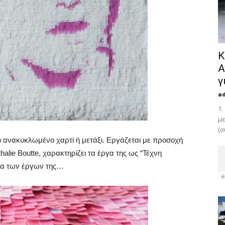
Κ
Α
γ
a
1.
με
(σ
πό ανακυκλωμένο χαρτί ή μετάξι. Εργάζεται με προσοχή
alie Boutte, χαρακτηρίζει τα έργα της ως “Τέχνη
γμα των έργων της…