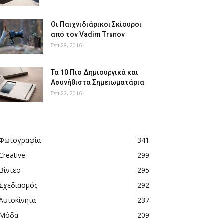
Οι Παιχνιδιάρικοι Σκίουροι
από τον Vadim Trunov
Σεπ 28, 2016
Τα 10 Πιο Δημιουργικά και
Ασυνήθιστα Σημειωματάρια
Σεπ 22, 2016
Φωτογραφία
341
Creative
299
Βίντεο
295
Σχεδιασμός
292
Αυτοκίνητα
237
Μόδα
209