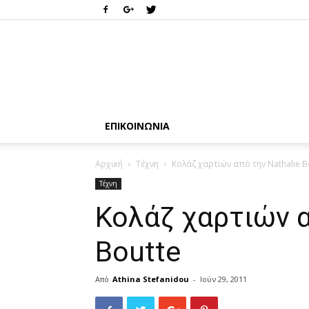
ΕΠΙΚΟΙΝΩΝΊΑ
Αρχική
Τέχνη
Κολάζ χαρτιών από την Nathalie B
Τέχνη
Κολάζ χαρτιών α
Boutte
Από
Athina Stefanidou
-
Ιούν 29, 2011