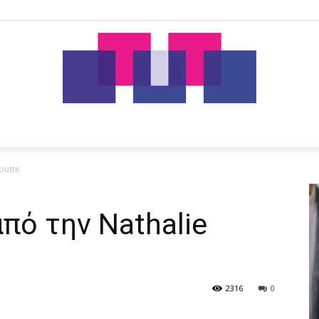
tut.gr
outte
πό την Nathalie
2316
0