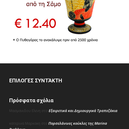
ΕΠΙΛΟΓΈΣ ΣΥΝΤΆΚΤΗ
Πρόσφατα σχόλια
Εξαιρετικά και Δημιουργικά Τραπεζάκια
Μασμανιδου Ελενη
στο
Πορσελάνινες κούκλες της Marina
κατερινα Μαρκακη
στο