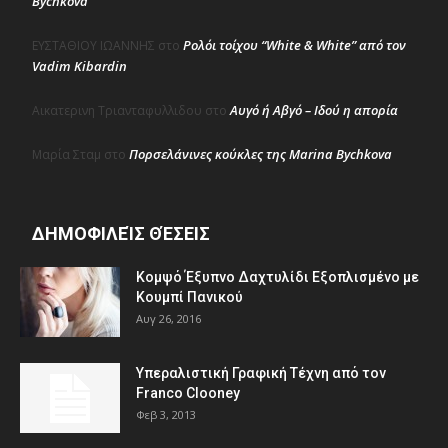
Bychkova
Ρολόι τοίχου “White & White” από τον
ΕΥΣΤΑΘΙΟΥ ΙΩΑΝΝΗΣ
στο
Vadim Kibardin
Αυγό ή Αβγό – Ιδού η απορία
Αικατερινη Τριανταφυλλιδου
στο
Πορσελάνινες κούκλες της Marina Bychkova
Μαρία Σταμ
στο
ΔΗΜΟΦΙΛΕΊΣ ΘΈΣΕΙΣ
Κομψό Έξυπνο Δαχτυλίδι Εξοπλισμένο με
Κουμπί Πανικού
Αυγ 26, 2016
Υπεραλιστική Γραφική Τέχνη από τον
Franco Clooney
Φεβ 3, 2013