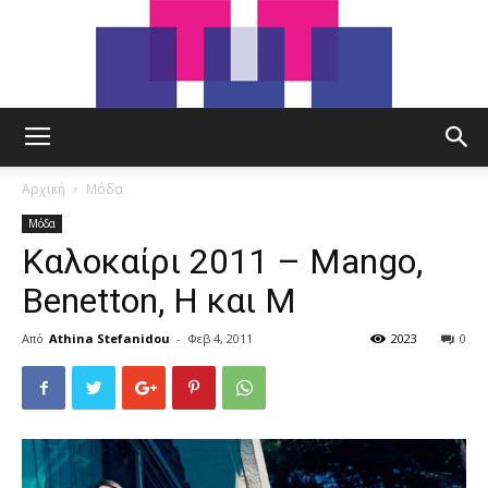
tut.gr
Αρχική
Μόδα
Μόδα
Καλοκαίρι 2011 – Mango,
Benetton, H και M
Από
Athina Stefanidou
-
Φεβ 4, 2011
2023
0