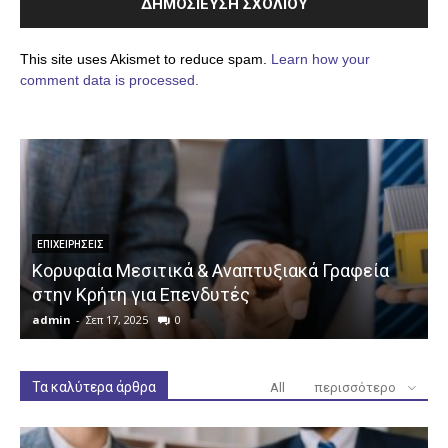
This site uses Akismet to reduce spam.
Learn how your
comment data is processed.
ΕΠΙΧΕΙΡΉΣΕΙΣ
Κορυφαία Μεσιτικά & Αναπτυξιακά Γραφεία
στην Κρήτη για Επενδυτές
admin
-
Σεπ 17, 2025
0
a
Τα καλύτερα άρθρα
All
περισσότερο