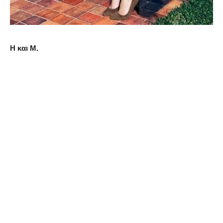
H και M.