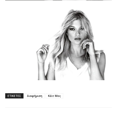
ΕΤΙΚΕΤΕΣ
διαφήμιση
Κέιτ Μος