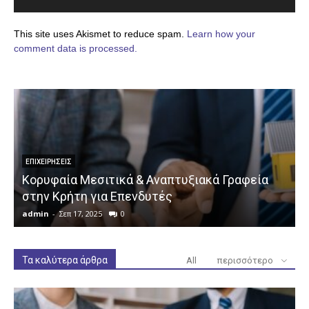
This site uses Akismet to reduce spam.
Learn how your
comment data is processed.
ΕΠΙΧΕΙΡΉΣΕΙΣ
Κορυφαία Μεσιτικά & Αναπτυξιακά Γραφεία
στην Κρήτη για Επενδυτές
admin
-
Σεπ 17, 2025
0
a
Τα καλύτερα άρθρα
All
περισσότερο