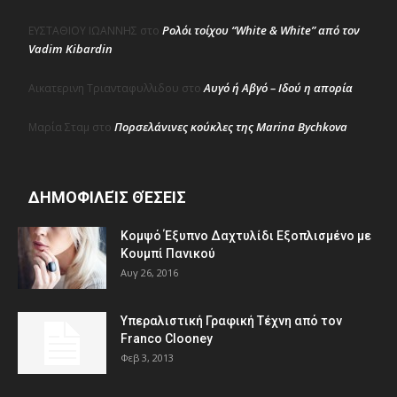
Ρολόι τοίχου “White & White” από τον
ΕΥΣΤΑΘΙΟΥ ΙΩΑΝΝΗΣ
στο
Vadim Kibardin
Αυγό ή Αβγό – Ιδού η απορία
Αικατερινη Τριανταφυλλιδου
στο
Πορσελάνινες κούκλες της Marina Bychkova
Μαρία Σταμ
στο
ΔΗΜΟΦΙΛΕΊΣ ΘΈΣΕΙΣ
Κομψό Έξυπνο Δαχτυλίδι Εξοπλισμένο με
Κουμπί Πανικού
Αυγ 26, 2016
Υπεραλιστική Γραφική Τέχνη από τον
Franco Clooney
Φεβ 3, 2013