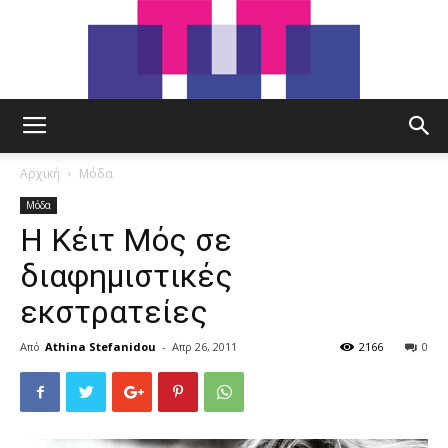
tut.gr
Αρχική
Μόδα
Μόδα
Η Κέιτ Μός σε
διαφημιστικές
εκστρατείες
Από
Athina Stefanidou
-
Απρ 26, 2011
2166
0