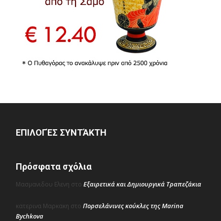
ΕΠΙΛΟΓΈΣ ΣΥΝΤΆΚΤΗ
Πρόσφατα σχόλια
Εξαιρετικά και Δημιουργικά Τραπεζάκια
Μασμανιδου Ελενη
στο
Πορσελάνινες κούκλες της Marina
κατερινα Μαρκακη
στο
Bychkova