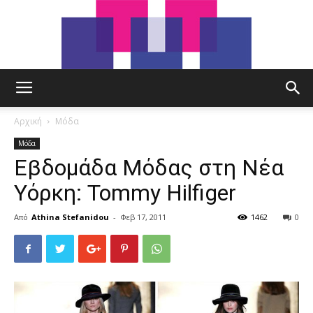
tut.gr
Αρχική
Μόδα
Μόδα
Εβδομάδα Μόδας στη Νέα
Υόρκη: Tommy Hilfiger
Από
Athina Stefanidou
-
Φεβ 17, 2011
1462
0