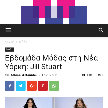
tut.gr
Αρχική
Μόδα
Μόδα
Εβδομάδα Μόδας στη Νέα
Υόρκη: Jill Stuart
Από
Athina Stefanidou
-
Φεβ 16, 2011
1904
0