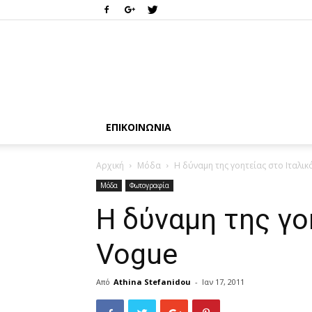
ΕΠΙΚΟΙΝΩΝΊΑ
Αρχική
Μόδα
Η δύναμη της γοητείας στο Ιταλικ
Μόδα
Φωτογραφία
Η δύναμη της γο
Vogue
Από
Athina Stefanidou
-
Ιαν 17, 2011