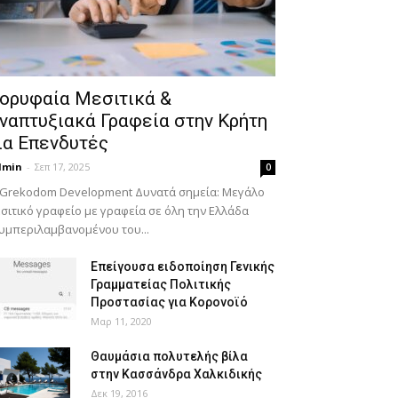
ορυφαία Μεσιτικά &
ναπτυξιακά Γραφεία στην Κρήτη
ια Επενδυτές
dmin
-
Σεπ 17, 2025
0
 Grekodom Development Δυνατά σημεία: Μεγάλο
σιτικό γραφείο με γραφεία σε όλη την Ελλάδα
υμπεριλαμβανομένου του...
Επείγουσα ειδοποίηση Γενικής
Γραμματείας Πολιτικής
Προστασίας για Κορονοϊό
Μαρ 11, 2020
Θαυμάσια πολυτελής βίλα
στην Κασσάνδρα Χαλκιδικής
Δεκ 19, 2016