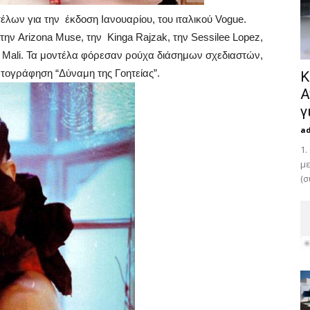
τέλων για την έκδοση Ιανουαρίου, του ιταλικού Vogue.
ην Arizona Muse, την Kinga Rajzak, την Sessilee Lopez,
ais Mali. Τα μοντέλα φόρεσαν ρούχα διάσημων σχεδιαστών,
ωτογράφηση “Δύναμη της Γοητείας”.
Κ
Α
γ
a
1.
με
(σ