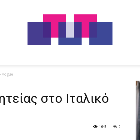
tut.gr
ό Vogue
ητείας στο Ιταλικό
1648
0