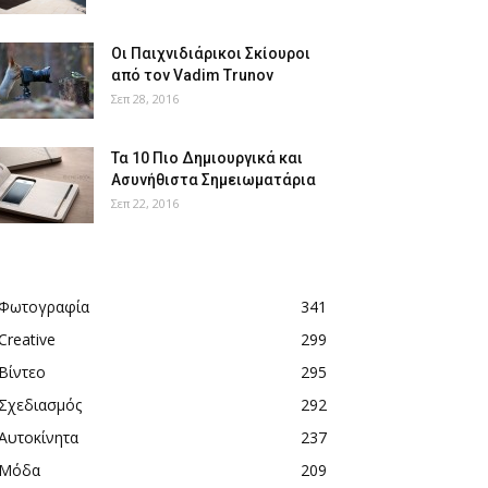
Οι Παιχνιδιάρικοι Σκίουροι
από τον Vadim Trunov
Σεπ 28, 2016
Τα 10 Πιο Δημιουργικά και
Ασυνήθιστα Σημειωματάρια
Σεπ 22, 2016
Φωτογραφία
341
Creative
299
Βίντεο
295
Σχεδιασμός
292
Αυτοκίνητα
237
Μόδα
209