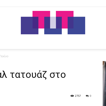
tut.gr
Πεκίνο
άλ τατουάζ στο
2757
0