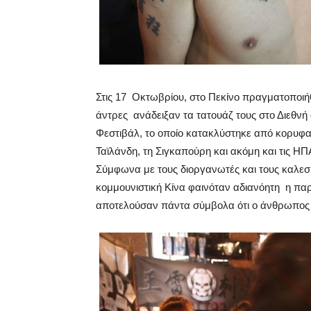
Στις 17 Οκτωβρίου, στο Πεκίνο πραγματοποιήθ
άντρες ανάδειξαν τα τατουάζ τους στο Διεθν
Φεστιβάλ, το οποίο κατακλύστηκε από κορυφα
Ταϊλάνδη, τη Σιγκαπούρη και ακόμη και τις ΗΠ
Σύμφωνα με τους διοργανωτές και τους καλεσμ
κομμουνιστική Κίνα φαινόταν αδιανόητη η παρ
αποτελούσαν πάντα σύμβολα ότι ο άνθρωπος α