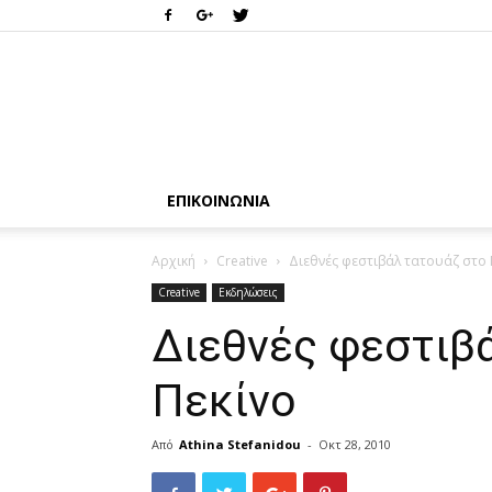
ΕΠΙΚΟΙΝΩΝΊΑ
Αρχική
Creative
Διεθνές φεστιβάλ τατουάζ στο 
Creative
Εκδηλώσεις
Διεθνές φεστιβ
Πεκίνο
Από
Athina Stefanidou
-
Οκτ 28, 2010