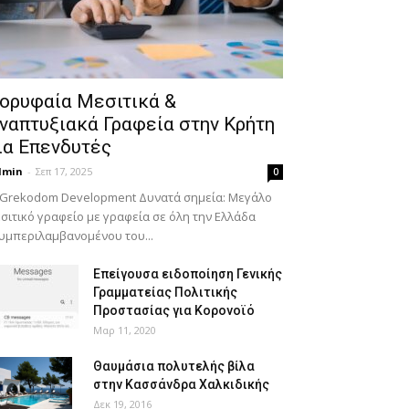
ορυφαία Μεσιτικά &
ναπτυξιακά Γραφεία στην Κρήτη
ια Επενδυτές
dmin
-
Σεπ 17, 2025
0
 Grekodom Development Δυνατά σημεία: Μεγάλο
σιτικό γραφείο με γραφεία σε όλη την Ελλάδα
υμπεριλαμβανομένου του...
Επείγουσα ειδοποίηση Γενικής
Γραμματείας Πολιτικής
Προστασίας για Κορονοϊό
Μαρ 11, 2020
Θαυμάσια πολυτελής βίλα
στην Κασσάνδρα Χαλκιδικής
Δεκ 19, 2016