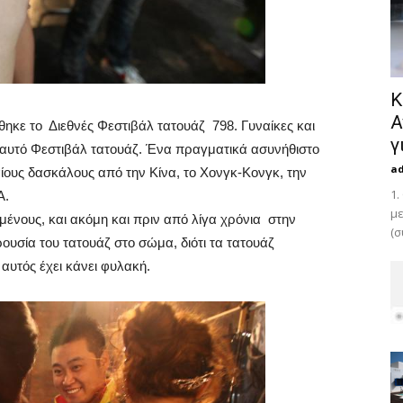
Κ
Α
ηκε το Διεθνές Φεστιβάλ τατουάζ 798. Γυναίκες και
γ
ή αυτό Φεστιβάλ τατουάζ. Ένα πραγματικά ασυνήθιστο
a
ίους δασκάλους από την Κίνα, το Χονγκ-Κονγκ, την
1.
Α.
με
ένους, και ακόμη και πριν από λίγα χρόνια στην
(σ
ουσία του τατουάζ στο σώμα, διότι τα τατουάζ
υτός έχει κάνει φυλακή.