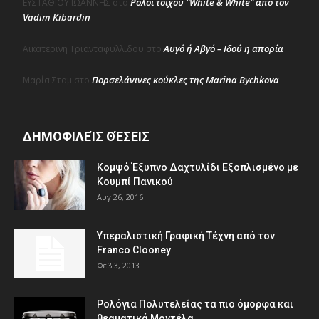
Ρολόι τοίχου “White & White” από τον
ΕΥΣΤΑΘΙΟΥ ΙΩΑΝΝΗΣ
στο
Vadim Kibardin
Αυγό ή Αβγό – Ιδού η απορία
Αικατερινη Τριανταφυλλιδου
στο
Πορσελάνινες κούκλες της Marina Bychkova
Μαρία Σταμ
στο
ΔΗΜΟΦΙΛΕΊΣ ΘΈΣΕΙΣ
Κομψό Έξυπνο Δαχτυλίδι Εξοπλισμένο με
Κουμπί Πανικού
Αυγ 26, 2016
Υπεραλιστική Γραφική Τέχνη από τον
Franco Clooney
Φεβ 3, 2013
Ρολόγια Πολυτελείας τα πιο όμορφα και
θεαματικά Μοντέλα