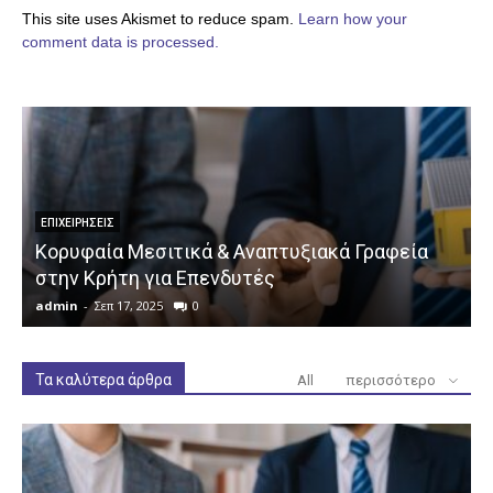
This site uses Akismet to reduce spam.
Learn how your
comment data is processed.
ΕΠΙΧΕΙΡΉΣΕΙΣ
Κορυφαία Μεσιτικά & Αναπτυξιακά Γραφεία
στην Κρήτη για Επενδυτές
admin
-
Σεπ 17, 2025
0
a
Τα καλύτερα άρθρα
All
περισσότερο