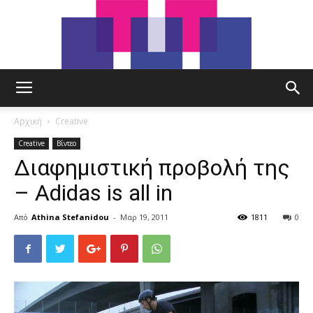
tut.gr
Αρχική
Creative
Creative
Βίντεο
Διαφημιστική προβολή της
– Adidas is all in
Από
Athina Stefanidou
-
Μαρ 19, 2011
1811
0