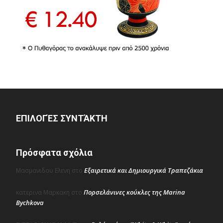
ΕΠΙΛΟΓΈΣ ΣΥΝΤΆΚΤΗ
Πρόσφατα σχόλια
Εξαιρετικά και Δημιουργικά Τραπεζάκια
Μασμανιδου Ελενη
στο
Πορσελάνινες κούκλες της Marina
κατερινα Μαρκακη
στο
Bychkova