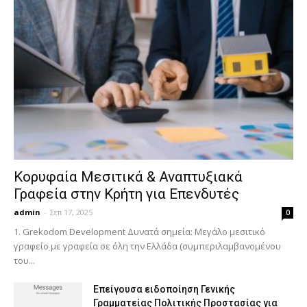
Κορυφαία Μεσιτικά & Αναπτυξιακά
Γραφεία στην Κρήτη για Επενδυτές
admin
-
Σεπ 17, 2025
0
1. Grekodom Development Δυνατά σημεία: Μεγάλο μεσιτικό
γραφείο με γραφεία σε όλη την Ελλάδα (συμπεριλαμβανομένου
του...
Επείγουσα ειδοποίηση Γενικής
Γραμματείας Πολιτικής Προστασίας για