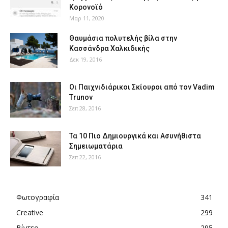
Κορονοϊό
Μαρ 11, 2020
Θαυμάσια πολυτελής βίλα στην
Κασσάνδρα Χαλκιδικής
Δεκ 19, 2016
Οι Παιχνιδιάρικοι Σκίουροι από τον Vadim
Trunov
Σεπ 28, 2016
Τα 10 Πιο Δημιουργικά και Ασυνήθιστα
Σημειωματάρια
Σεπ 22, 2016
Φωτογραφία
341
Creative
299
Βίντεο
295