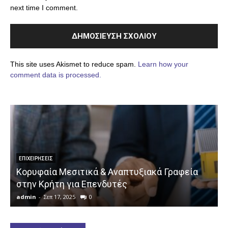
next time I comment.
This site uses Akismet to reduce spam.
Learn how your
comment data is processed.
ΕΠΙΧΕΙΡΉΣΕΙΣ
Κορυφαία Μεσιτικά & Αναπτυξιακά Γραφεία
στην Κρήτη για Επενδυτές
admin
-
Σεπ 17, 2025
0
a