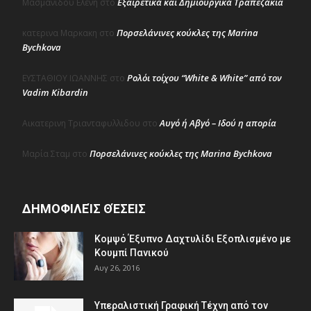
Εξαιρετικά και Δημιουργικά Τραπεζάκια
Μασμανιδου Ελενη
στο
Πορσελάνινες κούκλες της Marina
κατερινα Μαρκακη
στο
Bychkova
Ρολόι τοίχου “White & White” από τον
ΕΥΣΤΑΘΙΟΥ ΙΩΑΝΝΗΣ
στο
Vadim Kibardin
Αυγό ή Αβγό – Ιδού η απορία
Αικατερινη Τριανταφυλλιδου
στο
Πορσελάνινες κούκλες της Marina Bychkova
Μαρία Σταμ
στο
ΔΗΜΟΦΙΛΕΊΣ ΘΈΣΕΙΣ
Κομψό Έξυπνο Δαχτυλίδι Εξοπλισμένο με
Κουμπί Πανικού
Αυγ 26, 2016
Υπεραλιστική Γραφική Τέχνη από τον