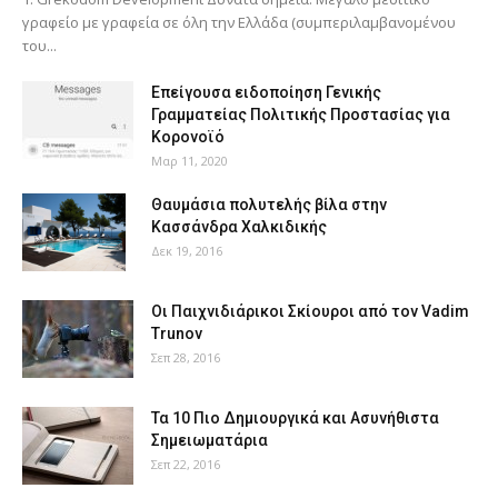
γραφείο με γραφεία σε όλη την Ελλάδα (συμπεριλαμβανομένου
του...
Επείγουσα ειδοποίηση Γενικής
Γραμματείας Πολιτικής Προστασίας για
Κορονοϊό
Μαρ 11, 2020
Θαυμάσια πολυτελής βίλα στην
Κασσάνδρα Χαλκιδικής
Δεκ 19, 2016
Οι Παιχνιδιάρικοι Σκίουροι από τον Vadim
Trunov
Σεπ 28, 2016
Τα 10 Πιο Δημιουργικά και Ασυνήθιστα
Σημειωματάρια
Σεπ 22, 2016