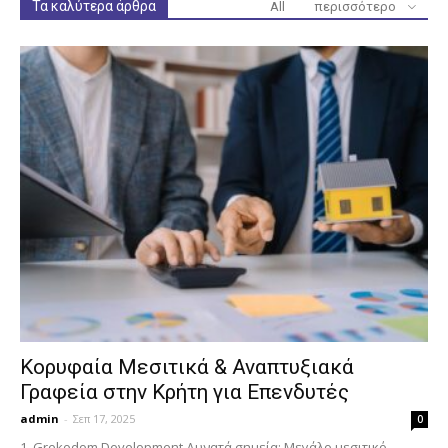
Τα καλύτερα άρθρα
All
περισσότερο
Κορυφαία Μεσιτικά & Αναπτυξιακά
Γραφεία στην Κρήτη για Επενδυτές
admin
-
Σεπ 17, 2025
0
1. Grekodom Development Δυνατά σημεία: Μεγάλο μεσιτικό