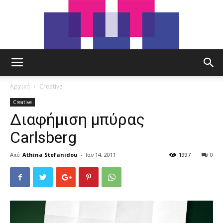
tut.gr
Αρχική
Creative
Creative
Διαφήμιση μπύρας
Carlsberg
Από
Athina Stefanidou
-
Ιαν 14, 2011
1997
0