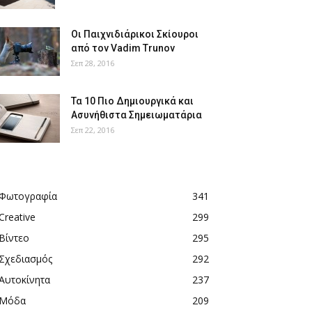
Οι Παιχνιδιάρικοι Σκίουροι
από τον Vadim Trunov
Σεπ 28, 2016
Τα 10 Πιο Δημιουργικά και
Ασυνήθιστα Σημειωματάρια
Σεπ 22, 2016
Φωτογραφία
341
Creative
299
Βίντεο
295
Σχεδιασμός
292
Αυτοκίνητα
237
Μόδα
209