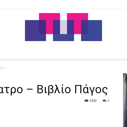
tut.gr
γος
ατρο – Βιβλίο Πάγος
2332
0