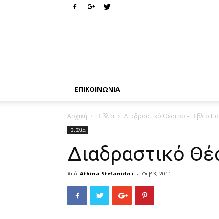
ΕΠΙΚΟΙΝΩΝΊΑ
Αρχική
Βιβλία
Διαδραστικό Θέατρο – Βιβλίο Πά
Βιβλία
Διαδραστικό Θέ
Από
Athina Stefanidou
-
Φεβ 3, 2011