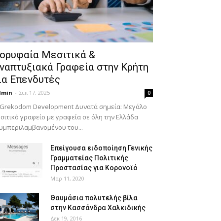
ορυφαία Μεσιτικά &
ναπτυξιακά Γραφεία στην Κρήτη
ια Επενδυτές
dmin
-
Σεπ 17, 2025
0
 Grekodom Development Δυνατά σημεία: Μεγάλο
σιτικό γραφείο με γραφεία σε όλη την Ελλάδα
υμπεριλαμβανομένου του...
Επείγουσα ειδοποίηση Γενικής
Γραμματείας Πολιτικής
Προστασίας για Κορονοϊό
Μαρ 11, 2020
Θαυμάσια πολυτελής βίλα
στην Κασσάνδρα Χαλκιδικής
Δεκ 19, 2016