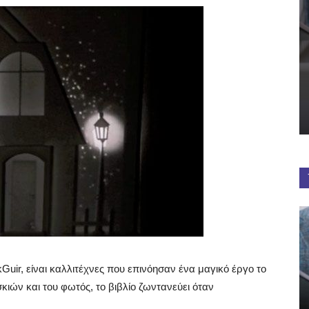
Guir, είναι καλλιτέχνες που επινόησαν ένα μαγικό έργο το
σκιών και του φωτός, το βιβλίο ζωντανεύει όταν