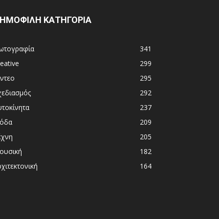
ΗΜΟΦΙΛΗ ΚΑΤΗΓΟΡΙΑ
ωτογραφία
341
eative
299
ίντεο
295
χεδιασμός
292
υτοκίνητα
237
όδα
209
έχνη
205
ουσική
182
χιτεκτονική
164