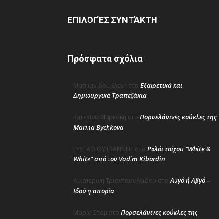
ΕΠΙΛΟΓΈΣ ΣΥΝΤΆΚΤΗ
Πρόσφατα σχόλια
Εξαιρετικά και
Μασμανιδου Ελενη
στο
Δημιουργικά Τραπεζάκια
Πορσελάνινες κούκλες της
κατερινα Μαρκακη
στο
Marina Bychkova
Ρολόι τοίχου “White &
ΕΥΣΤΑΘΙΟΥ ΙΩΑΝΝΗΣ
στο
White” από τον Vadim Kibardin
Αυγό ή Αβγό –
Αικατερινη Τριανταφυλλιδου
στο
Ιδού η απορία
Πορσελάνινες κούκλες της
Μαρία Σταμ
στο