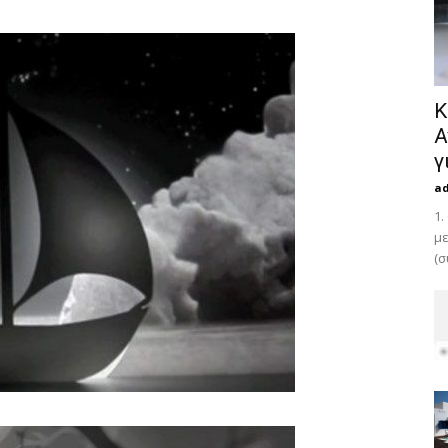
Κ
Α
γ
a
1.
με
(σ