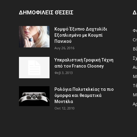
ΔΗΜΟΦΙΛΕΊΣ ΘΈΣΕΙΣ
Δ
Κομψό Έξυπνο Δαχτυλίδι
Φ
Εξοπλισμένο με Κουμπί
Cr
Πανικού
Αυγ 26, 2016
Β
Σ
Υπεραλιστική Γραφική Τέχνη
από τον Franco Clooney
Α
Φεβ 3, 2013
Μ
Τ
Ρολόγια Πολυτελείας τα πιο
Μ
όμορφα και θεαματικά
Μοντέλα
Αρ
Οκτ 12, 2010