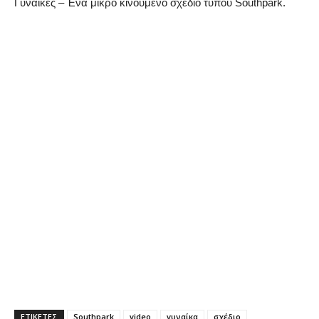
Γυναίκες – Ένα μικρό κινούμενο σχέδιο τύπου Southpark.
ΕΤΙΚΕΤΕΣ
Southpark
video
γυναίκα
σχέδιο