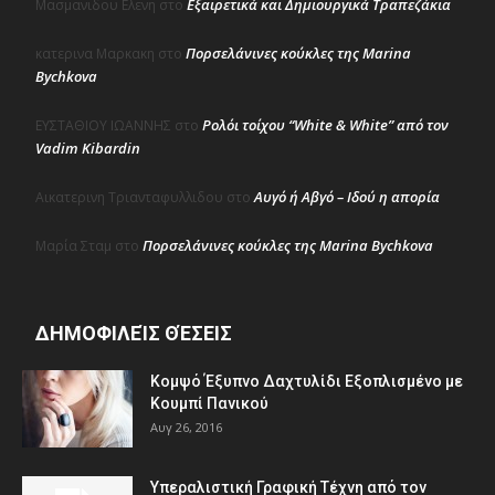
Εξαιρετικά και Δημιουργικά Τραπεζάκια
Μασμανιδου Ελενη
στο
Πορσελάνινες κούκλες της Marina
κατερινα Μαρκακη
στο
Bychkova
Ρολόι τοίχου “White & White” από τον
ΕΥΣΤΑΘΙΟΥ ΙΩΑΝΝΗΣ
στο
Vadim Kibardin
Αυγό ή Αβγό – Ιδού η απορία
Αικατερινη Τριανταφυλλιδου
στο
Πορσελάνινες κούκλες της Marina Bychkova
Μαρία Σταμ
στο
ΔΗΜΟΦΙΛΕΊΣ ΘΈΣΕΙΣ
Κομψό Έξυπνο Δαχτυλίδι Εξοπλισμένο με
Κουμπί Πανικού
Αυγ 26, 2016
Υπεραλιστική Γραφική Τέχνη από τον