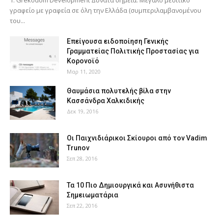
γραφείο με γραφεία σε όλη την Ελλάδα (συμπεριλαμβανομένου
του...
Επείγουσα ειδοποίηση Γενικής
Γραμματείας Πολιτικής Προστασίας για
Κορονοϊό
Μαρ 11, 2020
Θαυμάσια πολυτελής βίλα στην
Κασσάνδρα Χαλκιδικής
Δεκ 19, 2016
Οι Παιχνιδιάρικοι Σκίουροι από τον Vadim
Trunov
Σεπ 28, 2016
Τα 10 Πιο Δημιουργικά και Ασυνήθιστα
Σημειωματάρια
Σεπ 22, 2016