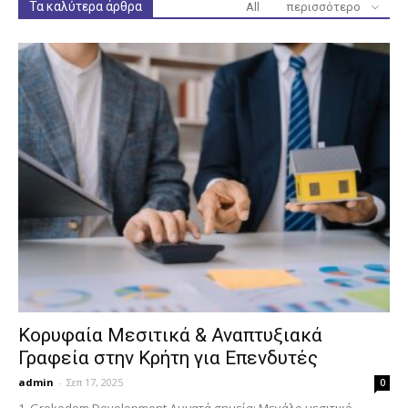
Τα καλύτερα άρθρα
All
περισσότερο
Κορυφαία Μεσιτικά & Αναπτυξιακά
Γραφεία στην Κρήτη για Επενδυτές
admin
-
Σεπ 17, 2025
0
1. Grekodom Development Δυνατά σημεία: Μεγάλο μεσιτικό