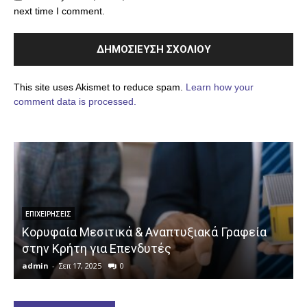
next time I comment.
This site uses Akismet to reduce spam.
Learn how your
comment data is processed.
ΕΠΙΧΕΙΡΉΣΕΙΣ
Κορυφαία Μεσιτικά & Αναπτυξιακά Γραφεία
στην Κρήτη για Επενδυτές
admin
-
Σεπ 17, 2025
0
a