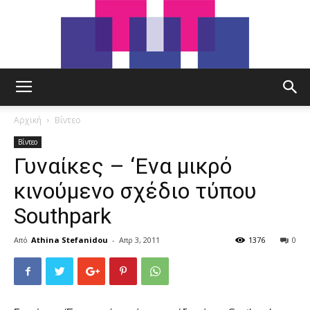
tut.gr
Αρχική
Βίντεο
Βίντεο
Γυναίκες – ‘Ενα μικρό
κινούμενο σχέδιο τύπου
Southpark
Από
Athina Stefanidou
-
Απρ 3, 2011
1376
0