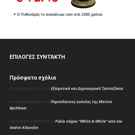
ΕΠΙΛΟΓΈΣ ΣΥΝΤΆΚΤΗ
Πρόσφατα σχόλια
Εξαιρετικά και Δημιουργικά Τραπεζάκια
Μασμανιδου Ελενη
στο
Πορσελάνινες κούκλες της Marina
κατερινα Μαρκακη
στο
Bychkova
Ρολόι τοίχου “White & White” από τον
ΕΥΣΤΑΘΙΟΥ ΙΩΑΝΝΗΣ
στο
Vadim Kibardin