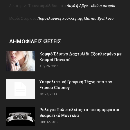
Αυγό ή Αβγό – Ιδού η απορία
Αικατερινη Τριανταφυλλιδου
στο
Πορσελάνινες κούκλες της Marina Bychkova
Μαρία Σταμ
στο
ΔΗΜΟΦΙΛΕΊΣ ΘΈΣΕΙΣ
Κομψό Έξυπνο Δαχτυλίδι Εξοπλισμένο με
Κουμπί Πανικού
Αυγ 26, 2016
Υπεραλιστική Γραφική Τέχνη από τον
Franco Clooney
Φεβ 3, 2013
Ρολόγια Πολυτελείας τα πιο όμορφα και
θεαματικά Μοντέλα
Οκτ 12, 2010