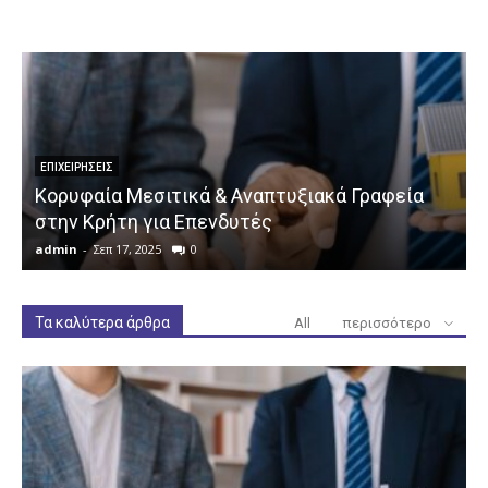
ΕΠΙΧΕΙΡΉΣΕΙΣ
Κορυφαία Μεσιτικά & Αναπτυξιακά Γραφεία
στην Κρήτη για Επενδυτές
admin
-
Σεπ 17, 2025
0
a
Τα καλύτερα άρθρα
All
περισσότερο