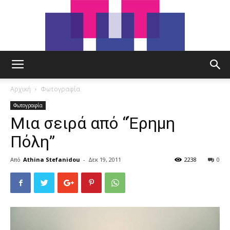
tut.gr
Αρχική
Φωτογραφία
Φωτογραφία
Μια σειρά από “Έρημη
Πόλη”
Από
Athina Stefanidou
-
Δεκ 19, 2011
2238
0