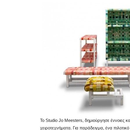
Το Studio Jo Meesters, δημιούργησε έννοιες κ
χειροτεχνήματα. Για παράδειγμα, ένα πιλοτικ