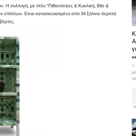
Η συλλογή, με τίτλο “Πιθανότητες & Κυκλική, Bits &
ων επίπλων. Είναι κατασκευασμένο από 34 ξύλινα περιττά
βέρτες.
Κ
Α
γ
a
1.
με
(σ