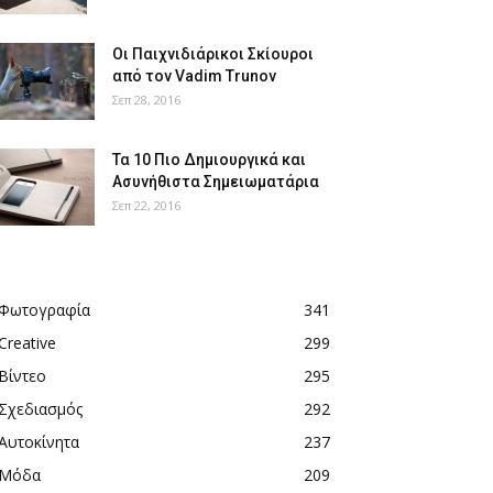
Οι Παιχνιδιάρικοι Σκίουροι
από τον Vadim Trunov
Σεπ 28, 2016
Τα 10 Πιο Δημιουργικά και
Ασυνήθιστα Σημειωματάρια
Σεπ 22, 2016
Φωτογραφία
341
Creative
299
Βίντεο
295
Σχεδιασμός
292
Αυτοκίνητα
237
Μόδα
209