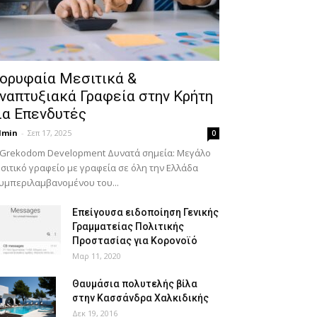
ορυφαία Μεσιτικά &
ναπτυξιακά Γραφεία στην Κρήτη
ια Επενδυτές
dmin
-
Σεπ 17, 2025
0
 Grekodom Development Δυνατά σημεία: Μεγάλο
σιτικό γραφείο με γραφεία σε όλη την Ελλάδα
υμπεριλαμβανομένου του...
Επείγουσα ειδοποίηση Γενικής
Γραμματείας Πολιτικής
Προστασίας για Κορονοϊό
Μαρ 11, 2020
Θαυμάσια πολυτελής βίλα
στην Κασσάνδρα Χαλκιδικής
Δεκ 19, 2016