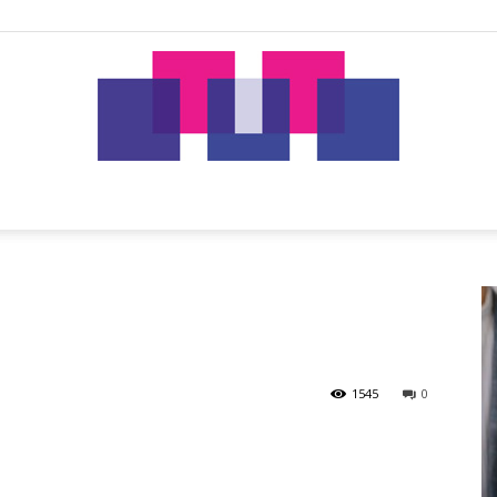
tut.gr
B
1545
0