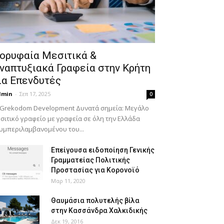
ορυφαία Μεσιτικά &
ναπτυξιακά Γραφεία στην Κρήτη
ια Επενδυτές
dmin
-
Σεπ 17, 2025
0
 Grekodom Development Δυνατά σημεία: Μεγάλο
σιτικό γραφείο με γραφεία σε όλη την Ελλάδα
υμπεριλαμβανομένου του...
Επείγουσα ειδοποίηση Γενικής
Γραμματείας Πολιτικής
Προστασίας για Κορονοϊό
Μαρ 11, 2020
Θαυμάσια πολυτελής βίλα
στην Κασσάνδρα Χαλκιδικής
Δεκ 19, 2016