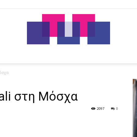
tut.gr
Μόσχα
ali στη Μόσχα
2097
0