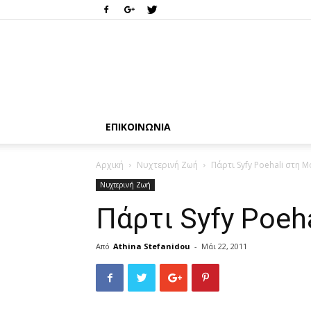
ΕΠΙΚΟΙΝΩΝΊΑ
Αρχική
Νυχτερινή Ζωή
Πάρτι Syfy Poehali στη 
Νυχτερινή Ζωή
Πάρτι Syfy Poeh
Από
Athina Stefanidou
-
Μάι 22, 2011