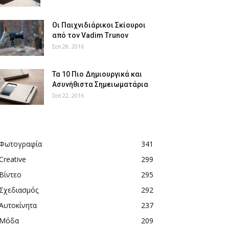
Οι Παιχνιδιάρικοι Σκίουροι
από τον Vadim Trunov
Σεπ 28, 2016
Τα 10 Πιο Δημιουργικά και
Ασυνήθιστα Σημειωματάρια
Σεπ 22, 2016
Φωτογραφία
341
Creative
299
Βίντεο
295
Σχεδιασμός
292
Αυτοκίνητα
237
Μόδα
209