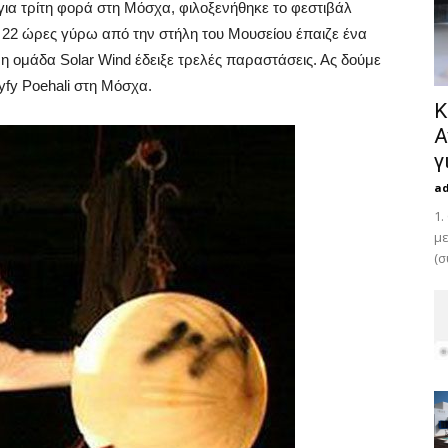
για τρίτη φορά στη Μόσχα, φιλοξενήθηκε το φεστιβάλ
ς 22 ώρες γύρω από την στήλη του Μουσείου έπαιζε ένα
 η ομάδα Solar Wind έδειξε τρελές παραστάσεις. Ας δούμε
yfy Poehali στη Μόσχα.
Κ
Α
γ
a
1.
με
(σ