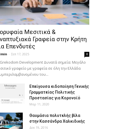
ορυφαία Μεσιτικά &
ναπτυξιακά Γραφεία στην Κρήτη
ια Επενδυτές
dmin
-
Σεπ 17, 2025
0
 Grekodom Development Δυνατά σημεία: Μεγάλο
σιτικό γραφείο με γραφεία σε όλη την Ελλάδα
υμπεριλαμβανομένου του...
Επείγουσα ειδοποίηση Γενικής
Γραμματείας Πολιτικής
Προστασίας για Κορονοϊό
Μαρ 11, 2020
Θαυμάσια πολυτελής βίλα
στην Κασσάνδρα Χαλκιδικής
Δεκ 19, 2016