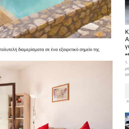
Κ
Α
γ
λυτελή διαμερίσματα σε ένα εξαιρετικό σημείο της
a
1.
με
(σ