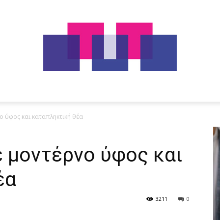
tut.gr
ο ύφος και καταπληκτική θέα
 μοντέρνο ύφος και
έα
3211
0