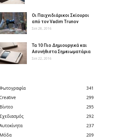
Οι Παιχνιδιάρικοι Σκίουροι
από τον Vadim Trunov
Σεπ 28, 2016
Τα 10 Πιο Δημιουργικά και
Ασυνήθιστα Σημειωματάρια
Σεπ 22, 2016
Φωτογραφία
341
Creative
299
Βίντεο
295
Σχεδιασμός
292
Αυτοκίνητα
237
Μόδα
209