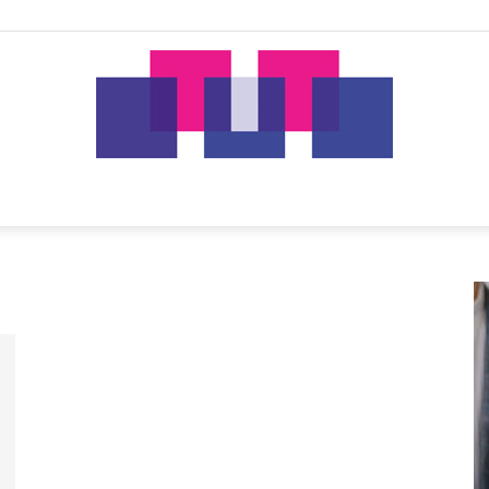
tut.gr