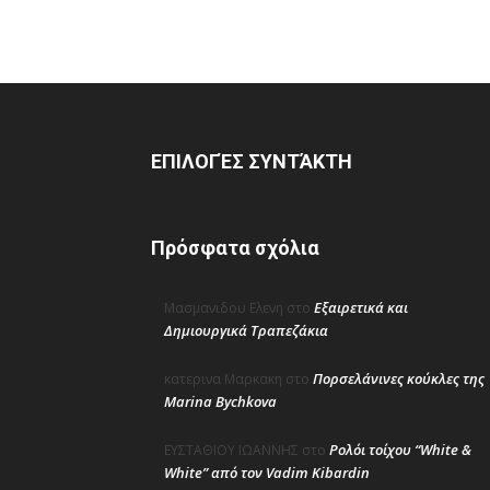
ΕΠΙΛΟΓΈΣ ΣΥΝΤΆΚΤΗ
Πρόσφατα σχόλια
Εξαιρετικά και
Μασμανιδου Ελενη
στο
Δημιουργικά Τραπεζάκια
Πορσελάνινες κούκλες της
κατερινα Μαρκακη
στο
Marina Bychkova
Ρολόι τοίχου “White &
ΕΥΣΤΑΘΙΟΥ ΙΩΑΝΝΗΣ
στο
White” από τον Vadim Kibardin