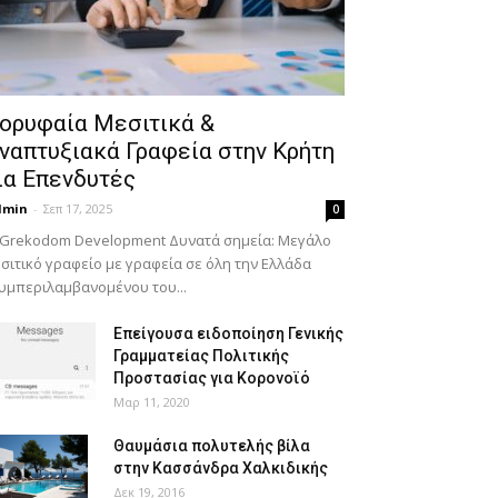
ορυφαία Μεσιτικά &
ναπτυξιακά Γραφεία στην Κρήτη
ια Επενδυτές
dmin
-
Σεπ 17, 2025
0
 Grekodom Development Δυνατά σημεία: Μεγάλο
σιτικό γραφείο με γραφεία σε όλη την Ελλάδα
υμπεριλαμβανομένου του...
Επείγουσα ειδοποίηση Γενικής
Γραμματείας Πολιτικής
Προστασίας για Κορονοϊό
Μαρ 11, 2020
Θαυμάσια πολυτελής βίλα
στην Κασσάνδρα Χαλκιδικής
Δεκ 19, 2016