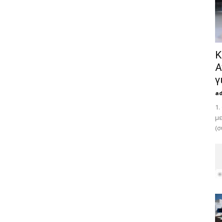
Κ
Α
γ
a
1.
με
(σ