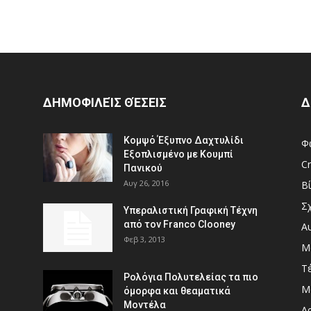
ΔΗΜΟΦΙΛΕΊΣ ΘΈΣΕΙΣ
Δ
Κομψό Έξυπνο Δαχτυλίδι
Φ
Εξοπλισμένο με Κουμπί
Cr
Πανικού
Αυγ 26, 2016
Β
Σ
Υπεραλιστική Γραφική Τέχνη
από τον Franco Clooney
Α
Φεβ 3, 2013
Μ
Τ
Ρολόγια Πολυτελείας τα πιο
Μ
όμορφα και θεαματικά
Μοντέλα
Αρ