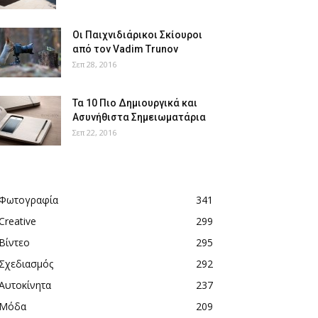
Οι Παιχνιδιάρικοι Σκίουροι
από τον Vadim Trunov
Σεπ 28, 2016
Τα 10 Πιο Δημιουργικά και
Ασυνήθιστα Σημειωματάρια
Σεπ 22, 2016
Φωτογραφία
341
Creative
299
Βίντεο
295
Σχεδιασμός
292
Αυτοκίνητα
237
Μόδα
209