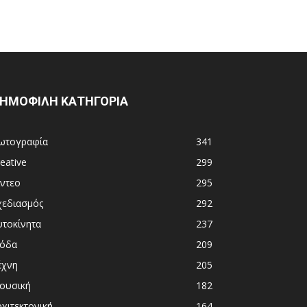
ΗΜΟΦΙΛΗ ΚΑΤΗΓΟΡΙΑ
ωτογραφία
341
eative
299
ίντεο
295
χεδιασμός
292
υτοκίνητα
237
όδα
209
έχνη
205
ουσική
182
χιτεκτονική
164