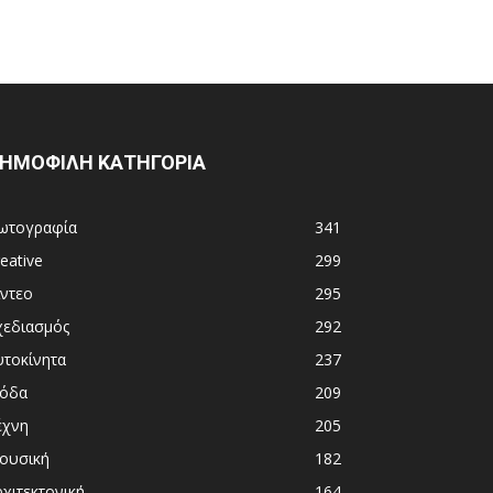
ΗΜΟΦΙΛΗ ΚΑΤΗΓΟΡΙΑ
ωτογραφία
341
eative
299
ίντεο
295
χεδιασμός
292
υτοκίνητα
237
όδα
209
έχνη
205
ουσική
182
χιτεκτονική
164