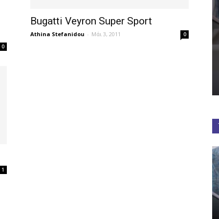
Bugatti Veyron Super Sport
Athina Stefanidou
-
Μάι 3, 2011
0
0
1