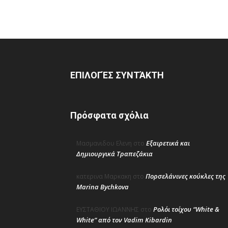
ΕΠΙΛΟΓΈΣ ΣΥΝΤΆΚΤΗ
Πρόσφατα σχόλια
Εξαιρετικά και
Μασμανιδου Ελενη
στο
Δημιουργικά Τραπεζάκια
Πορσελάνινες κούκλες της
κατερινα Μαρκακη
στο
Marina Bychkova
Ρολόι τοίχου “White &
ΕΥΣΤΑΘΙΟΥ ΙΩΑΝΝΗΣ
στο
White” από τον Vadim Kibardin