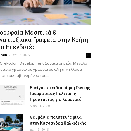
ορυφαία Μεσιτικά &
ναπτυξιακά Γραφεία στην Κρήτη
ια Επενδυτές
dmin
-
Σεπ 17, 2025
0
 Grekodom Development Δυνατά σημεία: Μεγάλο
σιτικό γραφείο με γραφεία σε όλη την Ελλάδα
υμπεριλαμβανομένου του...
Επείγουσα ειδοποίηση Γενικής
Γραμματείας Πολιτικής
Προστασίας για Κορονοϊό
Μαρ 11, 2020
Θαυμάσια πολυτελής βίλα
στην Κασσάνδρα Χαλκιδικής
Δεκ 19, 2016