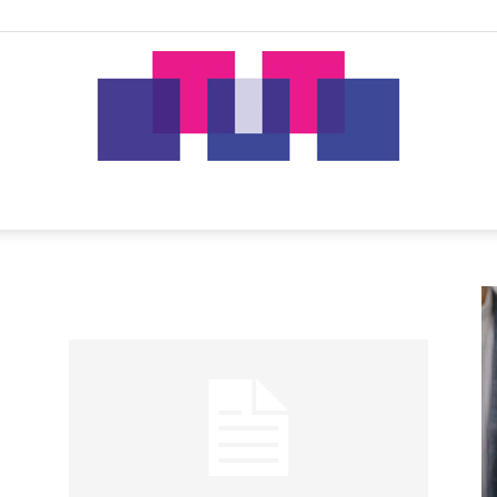
tut.gr