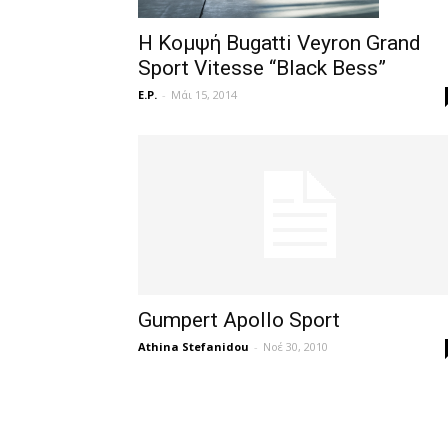
Η Κομψή Bugatti Veyron Grand
Sport Vitesse “Black Bess”
E.P.
-
Μάι 15, 2014
Gumpert Apollo Sport
Athina Stefanidou
-
Νοέ 30, 2010