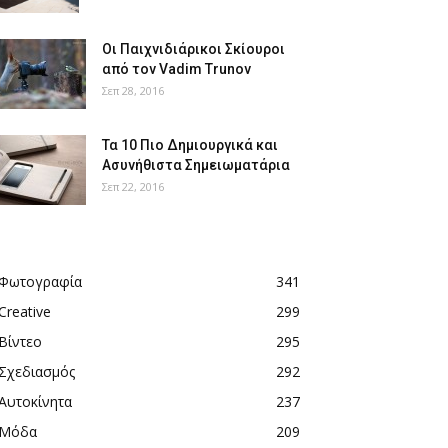
Οι Παιχνιδιάρικοι Σκίουροι
από τον Vadim Trunov
Σεπ 28, 2016
Τα 10 Πιο Δημιουργικά και
Ασυνήθιστα Σημειωματάρια
Σεπ 22, 2016
Φωτογραφία
341
Creative
299
Βίντεο
295
Σχεδιασμός
292
Αυτοκίνητα
237
Μόδα
209