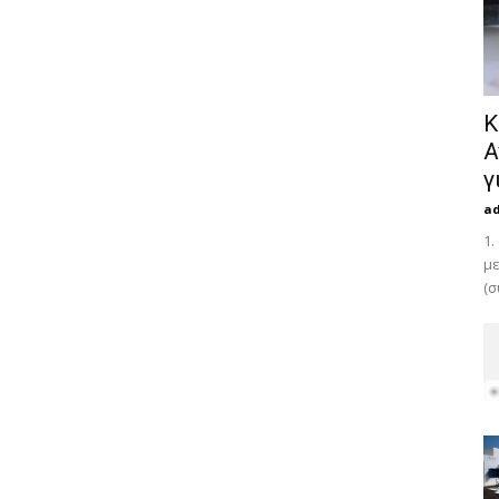
Κ
Α
γ
a
1.
με
(σ