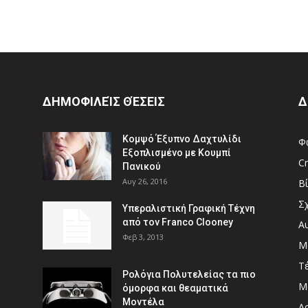
ΔΗΜΟΦΙΛΕΊΣ ΘΈΣΕΙΣ
Δ
Κομψό Έξυπνο Δαχτυλίδι
Φ
Εξοπλισμένο με Κουμπί
Cr
Πανικού
Αυγ 26, 2016
Β
Σ
Υπεραλιστική Γραφική Τέχνη
από τον Franco Clooney
Α
Φεβ 3, 2013
Μ
Τ
Ρολόγια Πολυτελείας τα πιο
Μ
όμορφα και θεαματικά
Μοντέλα
Αρ