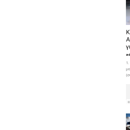
Κ
Α
γ
a
1.
με
(σ