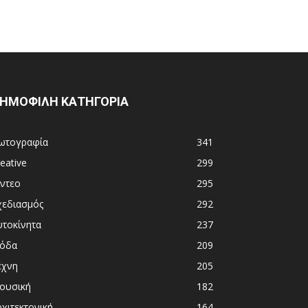
ΗΜΟΦΙΛΗ ΚΑΤΗΓΟΡΙΑ
ωτογραφία
341
eative
299
ίντεο
295
χεδιασμός
292
υτοκίνητα
237
όδα
209
έχνη
205
ουσική
182
χιτεκτονική
164