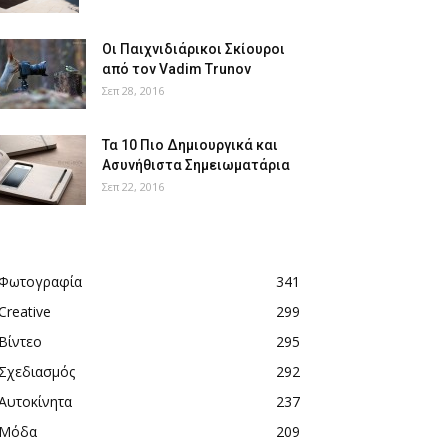
Οι Παιχνιδιάρικοι Σκίουροι
από τον Vadim Trunov
Σεπ 28, 2016
Τα 10 Πιο Δημιουργικά και
Ασυνήθιστα Σημειωματάρια
Σεπ 22, 2016
Φωτογραφία
341
Creative
299
Βίντεο
295
Σχεδιασμός
292
Αυτοκίνητα
237
Μόδα
209