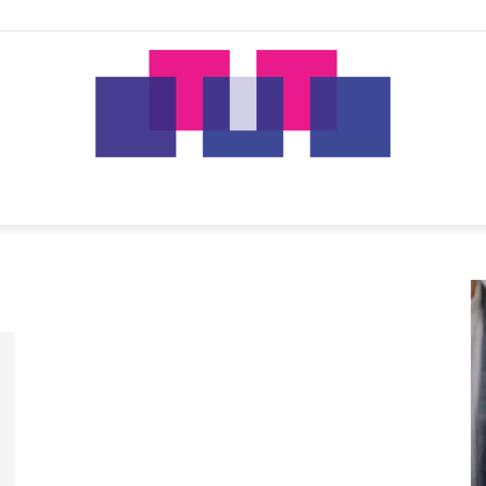
tut.gr