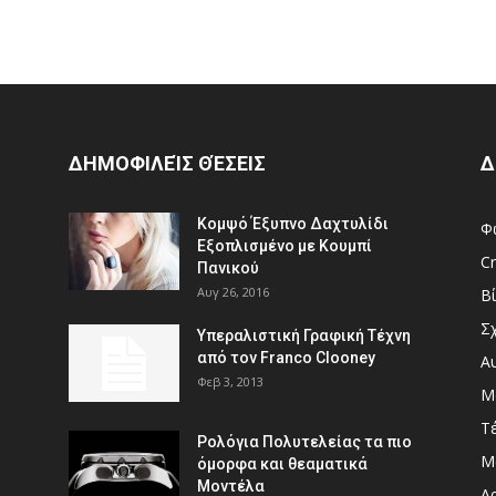
ΔΗΜΟΦΙΛΕΊΣ ΘΈΣΕΙΣ
Δ
Κομψό Έξυπνο Δαχτυλίδι
Φ
Εξοπλισμένο με Κουμπί
Cr
Πανικού
Αυγ 26, 2016
Β
Σ
Υπεραλιστική Γραφική Τέχνη
από τον Franco Clooney
Α
Φεβ 3, 2013
Μ
Τ
Ρολόγια Πολυτελείας τα πιο
Μ
όμορφα και θεαματικά
Μοντέλα
Αρ