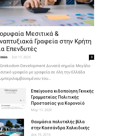
ορυφαία Μεσιτικά &
ναπτυξιακά Γραφεία στην Κρήτη
ια Επενδυτές
dmin
-
Σεπ 17, 2025
0
 Grekodom Development Δυνατά σημεία: Μεγάλο
σιτικό γραφείο με γραφεία σε όλη την Ελλάδα
υμπεριλαμβανομένου του...
Επείγουσα ειδοποίηση Γενικής
Γραμματείας Πολιτικής
Προστασίας για Κορονοϊό
Μαρ 11, 2020
Θαυμάσια πολυτελής βίλα
στην Κασσάνδρα Χαλκιδικής
Δεκ 19, 2016