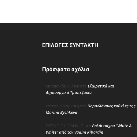
ΕΠΙΛΟΓΈΣ ΣΥΝΤΆΚΤΗ
Πρόσφατα σχόλια
Εξαιρετικά και
Μασμανιδου Ελενη
στο
Δημιουργικά Τραπεζάκια
Πορσελάνινες κούκλες της
κατερινα Μαρκακη
στο
Marina Bychkova
Ρολόι τοίχου “White &
ΕΥΣΤΑΘΙΟΥ ΙΩΑΝΝΗΣ
στο
White” από τον Vadim Kibardin