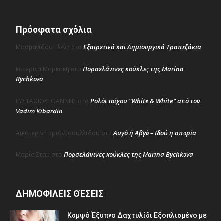
Πρόσφατα σχόλια
Εξαιρετικά και Δημιουργικά Τραπεζάκια
Μασμανιδου Ελενη
στο
Πορσελάνινες κούκλες της Marina
κατερινα Μαρκακη
στο
Bychkova
Ρολόι τοίχου “White & White” από τον
ΕΥΣΤΑΘΙΟΥ ΙΩΑΝΝΗΣ
στο
Vadim Kibardin
Αυγό ή Αβγό – Ιδού η απορία
Αικατερινη Τριανταφυλλιδου
στο
Πορσελάνινες κούκλες της Marina Bychkova
Μαρία Σταμ
στο
ΔΗΜΟΦΙΛΕΊΣ ΘΈΣΕΙΣ
Κομψό Έξυπνο Δαχτυλίδι Εξοπλισμένο με