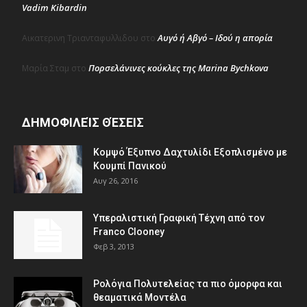
Vadim Kibardin
Αυγό ή Αβγό – Ιδού η απορία
Αικατερινη Τριανταφυλλιδου
στο
Πορσελάνινες κούκλες της Marina Bychkova
Μαρία Σταμ
στο
ΔΗΜΟΦΙΛΕΊΣ ΘΈΣΕΙΣ
Κομψό Έξυπνο Δαχτυλίδι Εξοπλισμένο με
Κουμπί Πανικού
Αυγ 26, 2016
Υπεραλιστική Γραφική Τέχνη από τον
Franco Clooney
Φεβ 3, 2013
Ρολόγια Πολυτελείας τα πιο όμορφα και
θεαματικά Μοντέλα