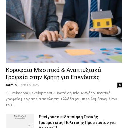
Κορυφαία Μεσιτικά & Αναπτυξιακά
Γραφεία στην Κρήτη για Επενδυτές
admin
-
Σεπ 17, 2025
0
1. Grekodom Development Δυνατά σημεία: Μεγάλο μεσιτικό
γραφείο με γραφεία σε όλη την Ελλάδα (συμπεριλαμβανομένου
του...
Επείγουσα ειδοποίηση Γενικής
Γραμματείας Πολιτικής Προστασίας για