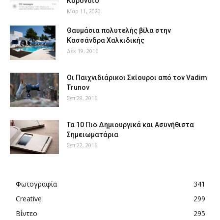
Κορονοϊό
Μαρ 11, 2020
Θαυμάσια πολυτελής βίλα στην
Κασσάνδρα Χαλκιδικής
Δεκ 19, 2016
Οι Παιχνιδιάρικοι Σκίουροι από τον Vadim
Trunov
Σεπ 28, 2016
Τα 10 Πιο Δημιουργικά και Ασυνήθιστα
Σημειωματάρια
Σεπ 22, 2016
Φωτογραφία
341
Creative
299
Βίντεο
295