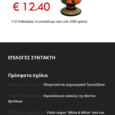
ΕΠΙΛΟΓΈΣ ΣΥΝΤΆΚΤΗ
Πρόσφατα σχόλια
Εξαιρετικά και Δημιουργικά Τραπεζάκια
Μασμανιδου Ελενη
στο
Πορσελάνινες κούκλες της Marina
κατερινα Μαρκακη
στο
Bychkova
Ρολόι τοίχου “White & White” από τον
ΕΥΣΤΑΘΙΟΥ ΙΩΑΝΝΗΣ
στο