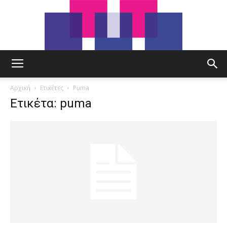
tut.gr
Αρχική
Ετικέτες
Puma
Ετικέτα: puma