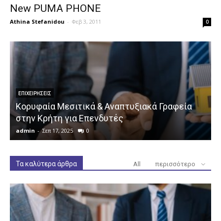
New PUMA PHONE
Athina Stefanidou
-
Φεβ 3, 2011
0
ΕΠΙΧΕΙΡΉΣΕΙΣ
Κορυφαία Μεσιτικά & Αναπτυξιακά Γραφεία
στην Κρήτη για Επενδυτές
admin
-
Σεπ 17, 2025
0
a
Τα καλύτερα άρθρα
All
περισσότερο