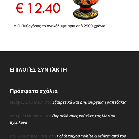
ΕΠΙΛΟΓΈΣ ΣΥΝΤΆΚΤΗ
Πρόσφατα σχόλια
Εξαιρετικά και Δημιουργικά Τραπεζάκια
Μασμανιδου Ελενη
στο
Πορσελάνινες κούκλες της Marina
κατερινα Μαρκακη
στο
Bychkova
Ρολόι τοίχου “White & White” από τον
ΕΥΣΤΑΘΙΟΥ ΙΩΑΝΝΗΣ
στο