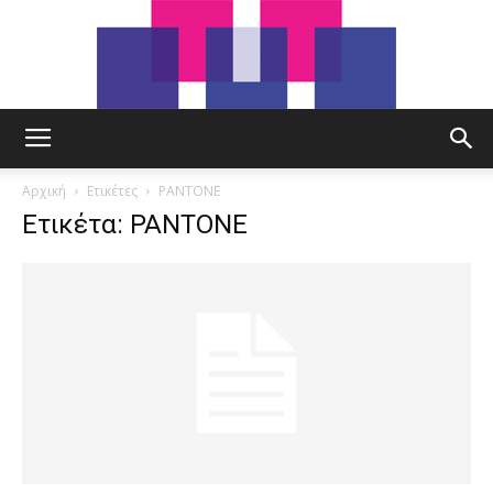
tut.gr
Αρχική
Ετικέτες
PANTONE
Ετικέτα: PANTONE