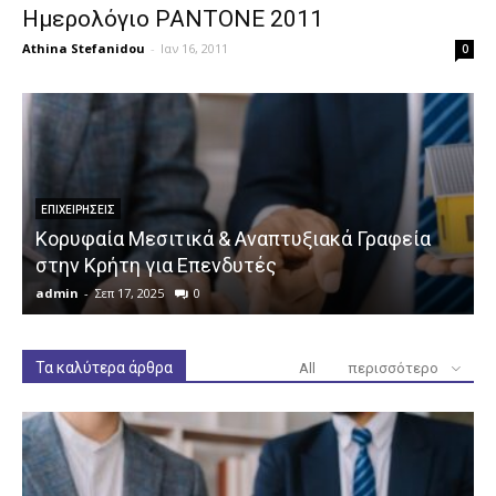
Ημερολόγιο PANTONE 2011
Athina Stefanidou
-
Ιαν 16, 2011
0
ΕΠΙΧΕΙΡΉΣΕΙΣ
Κορυφαία Μεσιτικά & Αναπτυξιακά Γραφεία
στην Κρήτη για Επενδυτές
admin
-
Σεπ 17, 2025
0
a
Τα καλύτερα άρθρα
All
περισσότερο