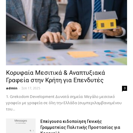
Κορυφαία Μεσιτικά & Αναπτυξιακά
Γραφεία στην Κρήτη για Επενδυτές
admin
-
Σεπ 17, 2025
0
1. Grekodom Development Δυνατά σημεία: Μεγάλο μεσιτικό
γραφείο με γραφεία σε όλη την Ελλάδα (συμπεριλαμβανομένου
του...
Επείγουσα ειδοποίηση Γενικής
Γραμματείας Πολιτικής Προστασίας για