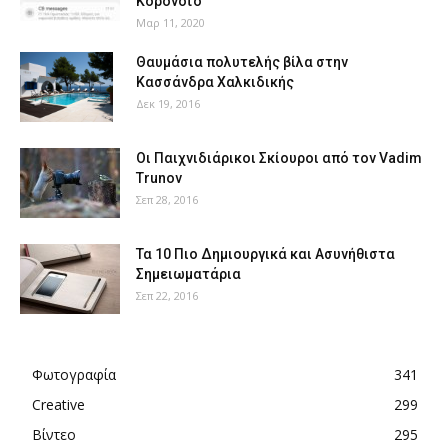
Κορονοϊό
Μαρ 11, 2020
Θαυμάσια πολυτελής βίλα στην
Κασσάνδρα Χαλκιδικής
Δεκ 19, 2016
Οι Παιχνιδιάρικοι Σκίουροι από τον Vadim
Trunov
Σεπ 28, 2016
Τα 10 Πιο Δημιουργικά και Ασυνήθιστα
Σημειωματάρια
Σεπ 22, 2016
Φωτογραφία
341
Creative
299
Βίντεο
295