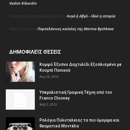
Vadim Kibardin
Αυγό ή Αβγό – Ιδού η απορία
Αικατερινη Τριανταφυλλιδου
στο
Πορσελάνινες κούκλες της Marina Bychkova
Μαρία Σταμ
στο
ΔΗΜΟΦΙΛΕΊΣ ΘΈΣΕΙΣ
Κομψό Έξυπνο Δαχτυλίδι Εξοπλισμένο με
Κουμπί Πανικού
Αυγ 26, 2016
Υπεραλιστική Γραφική Τέχνη από τον
Franco Clooney
Φεβ 3, 2013
Ρολόγια Πολυτελείας τα πιο όμορφα και
θεαματικά Μοντέλα