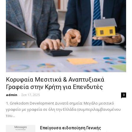
Κορυφαία Μεσιτικά & Αναπτυξιακά
Γραφεία στην Κρήτη για Επενδυτές
admin
-
Σεπ 17, 2025
0
1. Grekodom Development Δυνατά σημεία: Μεγάλο μεσιτικό
γραφείο με γραφεία σε όλη την Ελλάδα (συμπεριλαμβανομένου
του...
Επείγουσα ειδοποίηση Γενικής