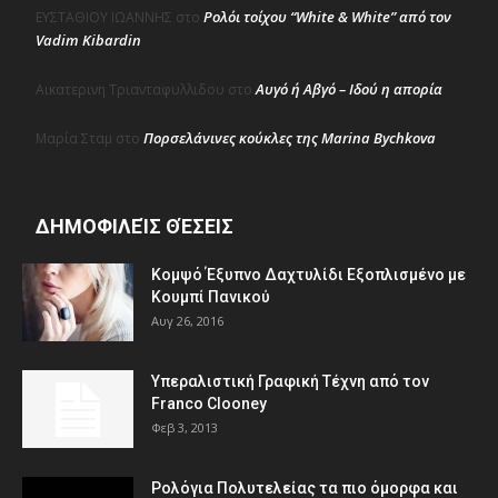
Ρολόι τοίχου “White & White” από τον
ΕΥΣΤΑΘΙΟΥ ΙΩΑΝΝΗΣ
στο
Vadim Kibardin
Αυγό ή Αβγό – Ιδού η απορία
Αικατερινη Τριανταφυλλιδου
στο
Πορσελάνινες κούκλες της Marina Bychkova
Μαρία Σταμ
στο
ΔΗΜΟΦΙΛΕΊΣ ΘΈΣΕΙΣ
Κομψό Έξυπνο Δαχτυλίδι Εξοπλισμένο με
Κουμπί Πανικού
Αυγ 26, 2016
Υπεραλιστική Γραφική Τέχνη από τον
Franco Clooney
Φεβ 3, 2013
Ρολόγια Πολυτελείας τα πιο όμορφα και