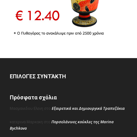
ΕΠΙΛΟΓΈΣ ΣΥΝΤΆΚΤΗ
Πρόσφατα σχόλια
Εξαιρετικά και Δημιουργικά Τραπεζάκια
Μασμανιδου Ελενη
στο
Πορσελάνινες κούκλες της Marina
κατερινα Μαρκακη
στο
Bychkova