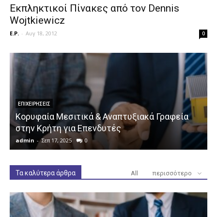
Εκπληκτικοί Πίνακες από τον Dennis
Wojtkiewicz
E.P.
-
Αυγ 18, 2012
0
ΕΠΙΧΕΙΡΉΣΕΙΣ
Κορυφαία Μεσιτικά & Αναπτυξιακά Γραφεία
στην Κρήτη για Επενδυτές
admin
-
Σεπ 17, 2025
0
a
Τα καλύτερα άρθρα
All
περισσότερο