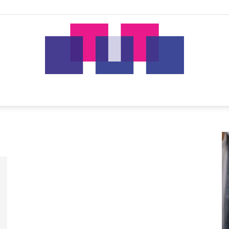
tut.gr