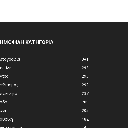
ΗΜΟΦΙΛΗ ΚΑΤΗΓΟΡΙΑ
ωτογραφία
341
eative
299
ίντεο
295
χεδιασμός
292
υτοκίνητα
237
όδα
209
έχνη
205
ουσική
182
χιτεκτονική
164