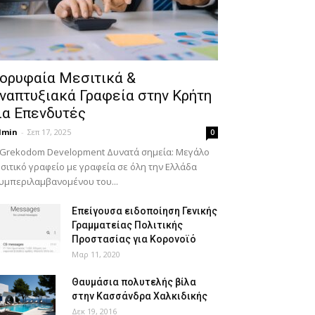
ορυφαία Μεσιτικά &
ναπτυξιακά Γραφεία στην Κρήτη
ια Επενδυτές
dmin
-
Σεπ 17, 2025
0
 Grekodom Development Δυνατά σημεία: Μεγάλο
σιτικό γραφείο με γραφεία σε όλη την Ελλάδα
υμπεριλαμβανομένου του...
Επείγουσα ειδοποίηση Γενικής
Γραμματείας Πολιτικής
Προστασίας για Κορονοϊό
Μαρ 11, 2020
Θαυμάσια πολυτελής βίλα
στην Κασσάνδρα Χαλκιδικής
Δεκ 19, 2016