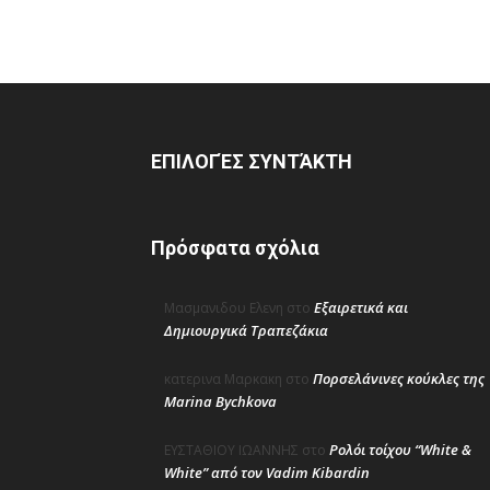
ΕΠΙΛΟΓΈΣ ΣΥΝΤΆΚΤΗ
Πρόσφατα σχόλια
Εξαιρετικά και
Μασμανιδου Ελενη
στο
Δημιουργικά Τραπεζάκια
Πορσελάνινες κούκλες της
κατερινα Μαρκακη
στο
Marina Bychkova
Ρολόι τοίχου “White &
ΕΥΣΤΑΘΙΟΥ ΙΩΑΝΝΗΣ
στο
White” από τον Vadim Kibardin