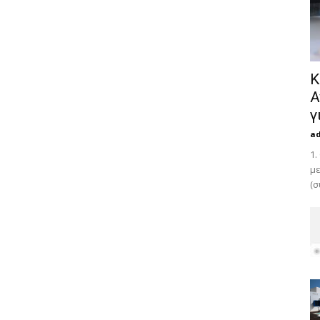
Κ
Α
γ
a
1.
με
(σ