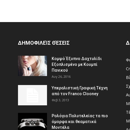
ΔΗΜΟΦΙΛΕΊΣ ΘΈΣΕΙΣ
Δ
Κομψό Έξυπνο Δαχτυλίδι
Φ
Εξοπλισμένο με Κουμπί
Cr
Πανικού
Αυγ 26, 2016
Β
Σ
Υπεραλιστική Γραφική Τέχνη
από τον Franco Clooney
Α
Φεβ 3, 2013
Μ
Τ
Ρολόγια Πολυτελείας τα πιο
Μ
όμορφα και θεαματικά
Μοντέλα
Αρ