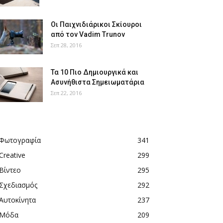
Οι Παιχνιδιάρικοι Σκίουροι
από τον Vadim Trunov
Σεπ 28, 2016
Τα 10 Πιο Δημιουργικά και
Ασυνήθιστα Σημειωματάρια
Σεπ 22, 2016
Φωτογραφία
341
Creative
299
Βίντεο
295
Σχεδιασμός
292
Αυτοκίνητα
237
Μόδα
209