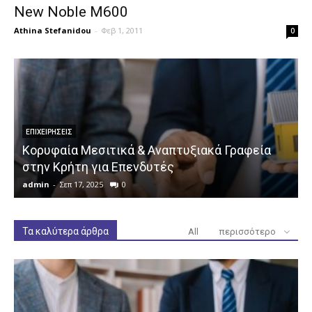
New Noble M600
Athina Stefanidou
-
Φεβ 1, 2011
0
ΕΠΙΧΕΙΡΉΣΕΙΣ
Κορυφαία Μεσιτικά & Αναπτυξιακά Γραφεία
στην Κρήτη για Επενδυτές
admin
-
Σεπ 17, 2025
0
a
Τα καλύτερα άρθρα
All
περισσότερο