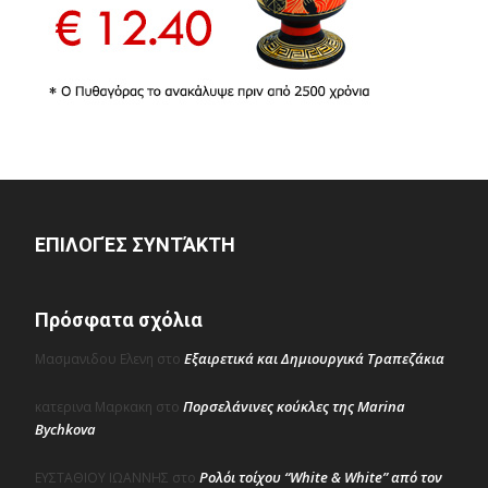
ΕΠΙΛΟΓΈΣ ΣΥΝΤΆΚΤΗ
Πρόσφατα σχόλια
Εξαιρετικά και Δημιουργικά Τραπεζάκια
Μασμανιδου Ελενη
στο
Πορσελάνινες κούκλες της Marina
κατερινα Μαρκακη
στο
Bychkova
Ρολόι τοίχου “White & White” από τον
ΕΥΣΤΑΘΙΟΥ ΙΩΑΝΝΗΣ
στο