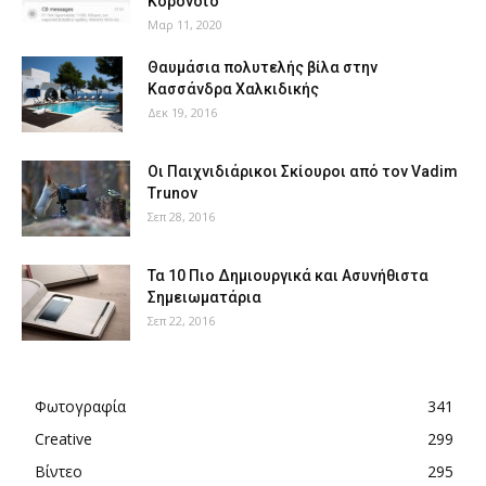
Κορονοϊό
Μαρ 11, 2020
Θαυμάσια πολυτελής βίλα στην
Κασσάνδρα Χαλκιδικής
Δεκ 19, 2016
Οι Παιχνιδιάρικοι Σκίουροι από τον Vadim
Trunov
Σεπ 28, 2016
Τα 10 Πιο Δημιουργικά και Ασυνήθιστα
Σημειωματάρια
Σεπ 22, 2016
Φωτογραφία
341
Creative
299
Βίντεο
295