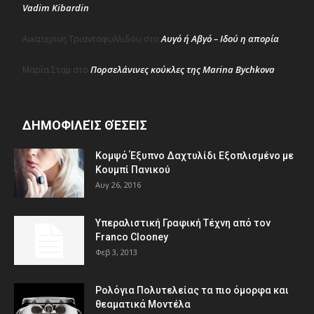
Vadim Kibardin
Αυγό ή Αβγό – Ιδού η απορία
Αικατερινη Τριανταφυλλιδου
στο
Πορσελάνινες κούκλες της Marina Bychkova
Μαρία Σταμ
στο
ΔΗΜΟΦΙΛΕΊΣ ΘΈΣΕΙΣ
Κομψό Έξυπνο Δαχτυλίδι Εξοπλισμένο με
Κουμπί Πανικού
Αυγ 26, 2016
Υπεραλιστική Γραφική Τέχνη από τον
Franco Clooney
Φεβ 3, 2013
Ρολόγια Πολυτελείας τα πιο όμορφα και
θεαματικά Μοντέλα