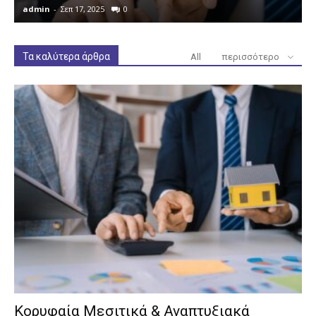
admin
-
Σεπ 17, 2025
0
a
Τα καλύτερα άρθρα
All
περισσότερο
Κορυφαία Μεσιτικά & Αναπτυξιακά