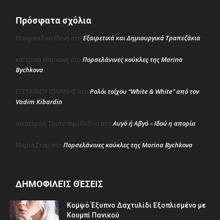
Πρόσφατα σχόλια
Εξαιρετικά και Δημιουργικά Τραπεζάκια
Μασμανιδου Ελενη
στο
Πορσελάνινες κούκλες της Marina
κατερινα Μαρκακη
στο
Bychkova
Ρολόι τοίχου “White & White” από τον
ΕΥΣΤΑΘΙΟΥ ΙΩΑΝΝΗΣ
στο
Vadim Kibardin
Αυγό ή Αβγό – Ιδού η απορία
Αικατερινη Τριανταφυλλιδου
στο
Πορσελάνινες κούκλες της Marina Bychkova
Μαρία Σταμ
στο
ΔΗΜΟΦΙΛΕΊΣ ΘΈΣΕΙΣ
Κομψό Έξυπνο Δαχτυλίδι Εξοπλισμένο με
Κουμπί Πανικού