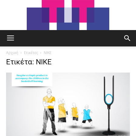
tut.gr
Αρχική
Ετικέτες
NIKE
Ετικέτα: NIKE