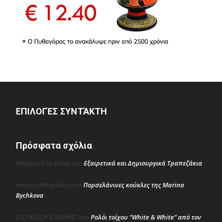
ΕΠΙΛΟΓΈΣ ΣΥΝΤΆΚΤΗ
Πρόσφατα σχόλια
Εξαιρετικά και Δημιουργικά Τραπεζάκια
Μασμανιδου Ελενη
στο
Πορσελάνινες κούκλες της Marina
κατερινα Μαρκακη
στο
Bychkova
Ρολόι τοίχου “White & White” από τον
ΕΥΣΤΑΘΙΟΥ ΙΩΑΝΝΗΣ
στο