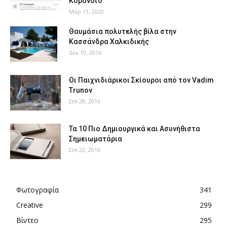
Κορονοϊό
Μαρ 11, 2020
Θαυμάσια πολυτελής βίλα στην
Κασσάνδρα Χαλκιδικής
Δεκ 19, 2016
Οι Παιχνιδιάρικοι Σκίουροι από τον Vadim
Trunov
Σεπ 28, 2016
Τα 10 Πιο Δημιουργικά και Ασυνήθιστα
Σημειωματάρια
Σεπ 22, 2016
Φωτογραφία
341
Creative
299
Βίντεο
295