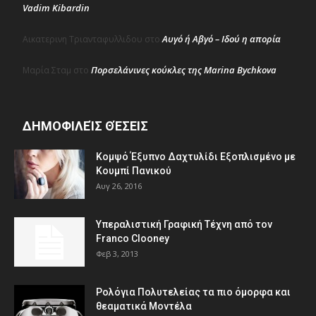
Vadim Kibardin
Αυγό ή Αβγό – Ιδού η απορία
Αικατερινη Τριανταφυλλιδου
στο
Πορσελάνινες κούκλες της Marina Bychkova
Μαρία Σταμ
στο
ΔΗΜΟΦΙΛΕΊΣ ΘΈΣΕΙΣ
Κομψό Έξυπνο Δαχτυλίδι Εξοπλισμένο με
Κουμπί Πανικού
Αυγ 26, 2016
Υπεραλιστική Γραφική Τέχνη από τον
Franco Clooney
Φεβ 3, 2013
Ρολόγια Πολυτελείας τα πιο όμορφα και
θεαματικά Μοντέλα