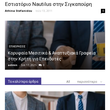
Εστιατόριο Nautilus στην Σιγκαπούρη
Athina Stefanidou
-
Ιούν 13, 2011
0
ΕΠΙΧΕΙΡΉΣΕΙΣ
Κορυφαία Μεσιτικά & Αναπτυξιακά Γραφεία
στην Κρήτη για Επενδυτές
admin
-
Σεπ 17, 2025
0
a
Τα καλύτερα άρθρα
All
περισσότερο