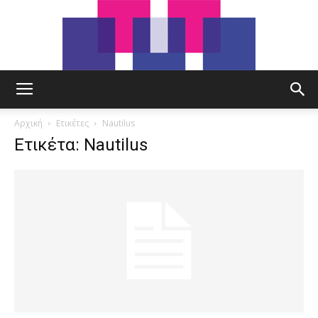
tut.gr
Αρχική
Ετικέτες
Nautilus
Ετικέτα: Nautilus