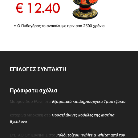
ΕΠΙΛΟΓΈΣ ΣΥΝΤΆΚΤΗ
Πρόσφατα σχόλια
Εξαιρετικά και Δημιουργικά Τραπεζάκια
Μασμανιδου Ελενη
στο
Πορσελάνινες κούκλες της Marina
κατερινα Μαρκακη
στο
Bychkova
Ρολόι τοίχου “White & White” από τον
ΕΥΣΤΑΘΙΟΥ ΙΩΑΝΝΗΣ
στο