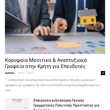
Κορυφαία Μεσιτικά & Αναπτυξιακά
Γραφεία στην Κρήτη για Επενδυτές
admin
-
Σεπ 17, 2025
0
1. Grekodom Development Δυνατά σημεία: Μεγάλο μεσιτικό
γραφείο με γραφεία σε όλη την Ελλάδα (συμπεριλαμβανομένου
του...
Επείγουσα ειδοποίηση Γενικής
Γραμματείας Πολιτικής Προστασίας για