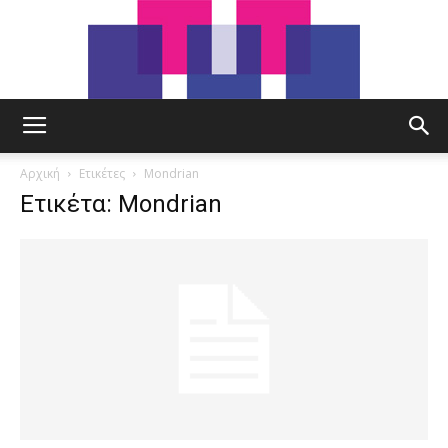
tut.gr
Αρχική
Ετικέτες
Mondrian
Ετικέτα: Mondrian