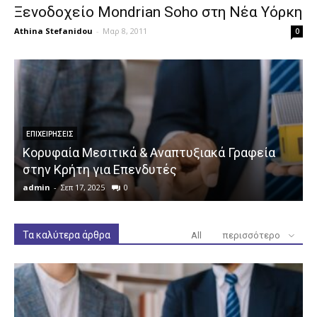
Ξενοδοχείο Mondrian Soho στη Νέα Υόρκη
Athina Stefanidou
-
Μαρ 8, 2011
0
ΕΠΙΧΕΙΡΉΣΕΙΣ
Κορυφαία Μεσιτικά & Αναπτυξιακά Γραφεία
στην Κρήτη για Επενδυτές
admin
-
Σεπ 17, 2025
0
a
Τα καλύτερα άρθρα
All
περισσότερο