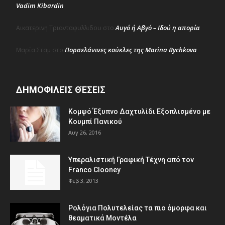
Vadim Kibardin
Αυγό ή Αβγό – Ιδού η απορία
Αικατερινη Τριανταφυλλιδου
στο
Πορσελάνινες κούκλες της Marina Bychkova
Μαρία Σταμ
στο
ΔΗΜΟΦΙΛΕΊΣ ΘΈΣΕΙΣ
Κομψό Έξυπνο Δαχτυλίδι Εξοπλισμένο με
Κουμπί Πανικού
Αυγ 26, 2016
Υπεραλιστική Γραφική Τέχνη από τον
Franco Clooney
Φεβ 3, 2013
Ρολόγια Πολυτελείας τα πιο όμορφα και
θεαματικά Μοντέλα