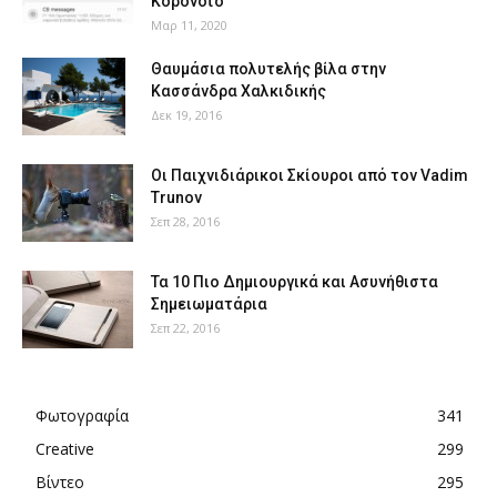
Κορονοϊό
Μαρ 11, 2020
Θαυμάσια πολυτελής βίλα στην
Κασσάνδρα Χαλκιδικής
Δεκ 19, 2016
Οι Παιχνιδιάρικοι Σκίουροι από τον Vadim
Trunov
Σεπ 28, 2016
Τα 10 Πιο Δημιουργικά και Ασυνήθιστα
Σημειωματάρια
Σεπ 22, 2016
Φωτογραφία
341
Creative
299
Βίντεο
295