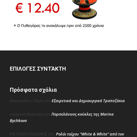
ΕΠΙΛΟΓΈΣ ΣΥΝΤΆΚΤΗ
Πρόσφατα σχόλια
Εξαιρετικά και Δημιουργικά Τραπεζάκια
Μασμανιδου Ελενη
στο
Πορσελάνινες κούκλες της Marina
κατερινα Μαρκακη
στο
Bychkova
Ρολόι τοίχου “White & White” από τον
ΕΥΣΤΑΘΙΟΥ ΙΩΑΝΝΗΣ
στο