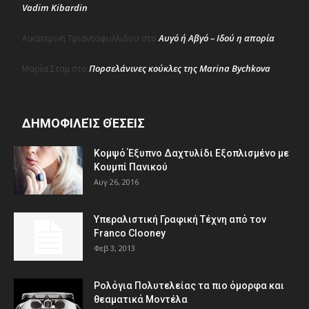
Vadim Kibardin
Αυγό ή Αβγό – Ιδού η απορία
Αικατερινη Τριανταφυλλιδου
στο
Πορσελάνινες κούκλες της Marina Bychkova
Μαρία Σταμ
στο
ΔΗΜΟΦΙΛΕΊΣ ΘΈΣΕΙΣ
Κομψό Έξυπνο Δαχτυλίδι Εξοπλισμένο με
Κουμπί Πανικού
Αυγ 26, 2016
Υπεραλιστική Γραφική Τέχνη από τον
Franco Clooney
Φεβ 3, 2013
Ρολόγια Πολυτελείας τα πιο όμορφα και
θεαματικά Μοντέλα