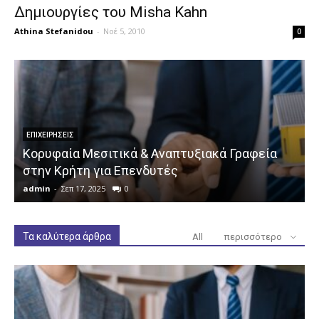
Δημιουργίες του Misha Kahn
Athina Stefanidou
-
Νοέ 5, 2010
0
ΕΠΙΧΕΙΡΉΣΕΙΣ
Κορυφαία Μεσιτικά & Αναπτυξιακά Γραφεία
στην Κρήτη για Επενδυτές
admin
-
Σεπ 17, 2025
0
a
Τα καλύτερα άρθρα
All
περισσότερο