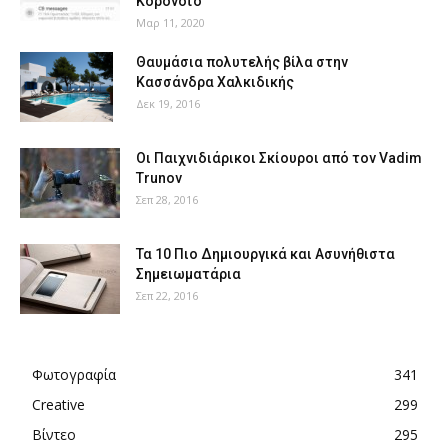
Κορονοϊό
Μαρ 11, 2020
Θαυμάσια πολυτελής βίλα στην
Κασσάνδρα Χαλκιδικής
Δεκ 19, 2016
Οι Παιχνιδιάρικοι Σκίουροι από τον Vadim
Trunov
Σεπ 28, 2016
Τα 10 Πιο Δημιουργικά και Ασυνήθιστα
Σημειωματάρια
Σεπ 22, 2016
Φωτογραφία
341
Creative
299
Βίντεο
295