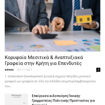
Κορυφαία Μεσιτικά & Αναπτυξιακά
Γραφεία στην Κρήτη για Επενδυτές
admin
-
Σεπ 17, 2025
0
1. Grekodom Development Δυνατά σημεία: Μεγάλο μεσιτικό
γραφείο με γραφεία σε όλη την Ελλάδα (συμπεριλαμβανομένου
του...
Επείγουσα ειδοποίηση Γενικής
Γραμματείας Πολιτικής Προστασίας για