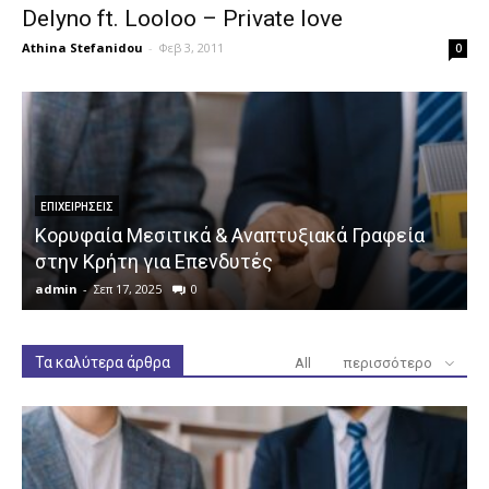
Delyno ft. Looloo – Private love
Athina Stefanidou
-
Φεβ 3, 2011
0
ΕΠΙΧΕΙΡΉΣΕΙΣ
Κορυφαία Μεσιτικά & Αναπτυξιακά Γραφεία
στην Κρήτη για Επενδυτές
admin
-
Σεπ 17, 2025
0
a
Τα καλύτερα άρθρα
All
περισσότερο