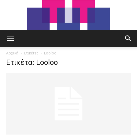
tut.gr
Αρχική
Ετικέτες
Looloo
Ετικέτα: Looloo