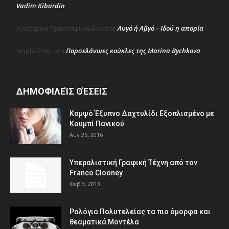
Vadim Kibardin
Αυγό ή Αβγό – Ιδού η απορία
Αικατερινη Τριανταφυλλιδου
στο
Πορσελάνινες κούκλες της Marina Bychkova
Μαρία Σταμ
στο
ΔΗΜΟΦΙΛΕΊΣ ΘΈΣΕΙΣ
Κομψό Έξυπνο Δαχτυλίδι Εξοπλισμένο με
Κουμπί Πανικού
Αυγ 26, 2016
Υπεραλιστική Γραφική Τέχνη από τον
Franco Clooney
Φεβ 3, 2013
Ρολόγια Πολυτελείας τα πιο όμορφα και
θεαματικά Μοντέλα