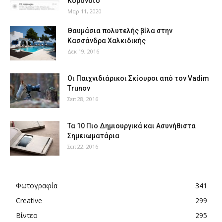
Κορονοϊό
Μαρ 11, 2020
Θαυμάσια πολυτελής βίλα στην
Κασσάνδρα Χαλκιδικής
Δεκ 19, 2016
Οι Παιχνιδιάρικοι Σκίουροι από τον Vadim
Trunov
Σεπ 28, 2016
Τα 10 Πιο Δημιουργικά και Ασυνήθιστα
Σημειωματάρια
Σεπ 22, 2016
Φωτογραφία
341
Creative
299
Βίντεο
295