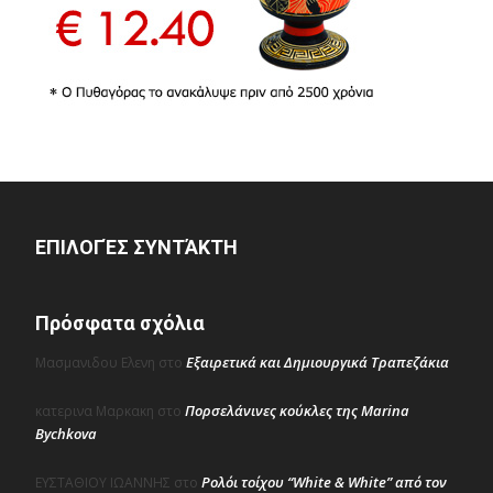
ΕΠΙΛΟΓΈΣ ΣΥΝΤΆΚΤΗ
Πρόσφατα σχόλια
Εξαιρετικά και Δημιουργικά Τραπεζάκια
Μασμανιδου Ελενη
στο
Πορσελάνινες κούκλες της Marina
κατερινα Μαρκακη
στο
Bychkova
Ρολόι τοίχου “White & White” από τον
ΕΥΣΤΑΘΙΟΥ ΙΩΑΝΝΗΣ
στο