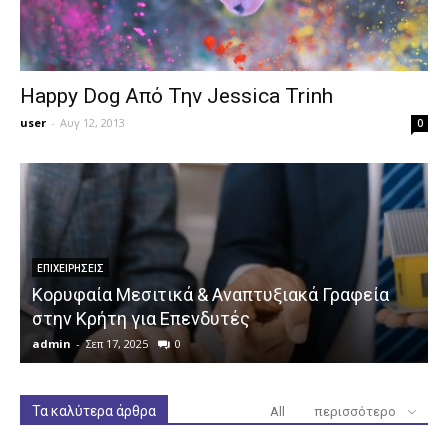
Happy Dog Από Την Jessica Trinh
user
-
Αυγ 12, 2013
0
ΕΠΙΧΕΙΡΉΣΕΙΣ
Κορυφαία Μεσιτικά & Αναπτυξιακά Γραφεία
στην Κρήτη για Επενδυτές
admin
-
Σεπ 17, 2025
0
a
Τα καλύτερα άρθρα
All
περισσότερο