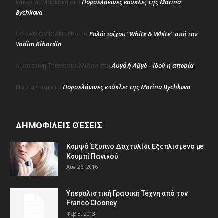
Πορσελάνινες κούκλες της Marina
κατερινα Μαρκακη
στο
Bychkova
Ρολόι τοίχου “White & White” από τον
ΕΥΣΤΑΘΙΟΥ ΙΩΑΝΝΗΣ
στο
Vadim Kibardin
Αυγό ή Αβγό – Ιδού η απορία
Αικατερινη Τριανταφυλλιδου
στο
Πορσελάνινες κούκλες της Marina Bychkova
Μαρία Σταμ
στο
ΔΗΜΟΦΙΛΕΊΣ ΘΈΣΕΙΣ
Κομψό Έξυπνο Δαχτυλίδι Εξοπλισμένο με
Κουμπί Πανικού
Αυγ 26, 2016
Υπεραλιστική Γραφική Τέχνη από τον
Franco Clooney
Φεβ 3, 2013