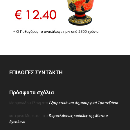
ΕΠΙΛΟΓΈΣ ΣΥΝΤΆΚΤΗ
Πρόσφατα σχόλια
Εξαιρετικά και Δημιουργικά Τραπεζάκια
Μασμανιδου Ελενη
στο
Πορσελάνινες κούκλες της Marina
κατερινα Μαρκακη
στο
Bychkova