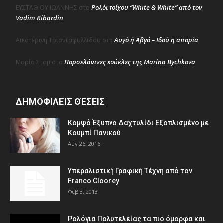
Ρολόι τοίχου “White & White” από τον
ΕΥΣΤΑΘΙΟΥ ΙΩΑΝΝΗΣ
στο
Vadim Kibardin
Αυγό ή Αβγό – Ιδού η απορία
Αικατερινη Τριανταφυλλιδου
στο
Πορσελάνινες κούκλες της Marina Bychkova
Μαρία Σταμ
στο
ΔΗΜΟΦΙΛΕΊΣ ΘΈΣΕΙΣ
Κομψό Έξυπνο Δαχτυλίδι Εξοπλισμένο με
Κουμπί Πανικού
Αυγ 26, 2016
Υπεραλιστική Γραφική Τέχνη από τον
Franco Clooney
Φεβ 3, 2013
Ρολόγια Πολυτελείας τα πιο όμορφα και