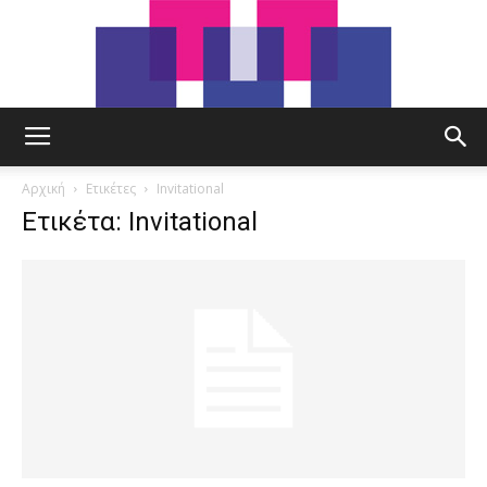
tut.gr
Αρχική
Ετικέτες
Invitational
Ετικέτα: Invitational