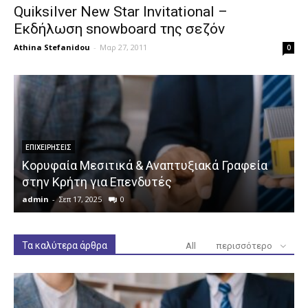
Quiksilver New Star Invitational –
Εκδήλωση snowboard της σεζόν
Athina Stefanidou
-
Μαρ 27, 2011
0
ΕΠΙΧΕΙΡΉΣΕΙΣ
Κορυφαία Μεσιτικά & Αναπτυξιακά Γραφεία
στην Κρήτη για Επενδυτές
admin
-
Σεπ 17, 2025
0
a
Τα καλύτερα άρθρα
All
περισσότερο