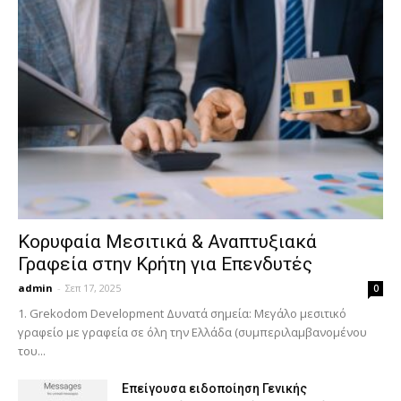
Κορυφαία Μεσιτικά & Αναπτυξιακά
Γραφεία στην Κρήτη για Επενδυτές
admin
-
Σεπ 17, 2025
0
1. Grekodom Development Δυνατά σημεία: Μεγάλο μεσιτικό
γραφείο με γραφεία σε όλη την Ελλάδα (συμπεριλαμβανομένου
του...
Επείγουσα ειδοποίηση Γενικής