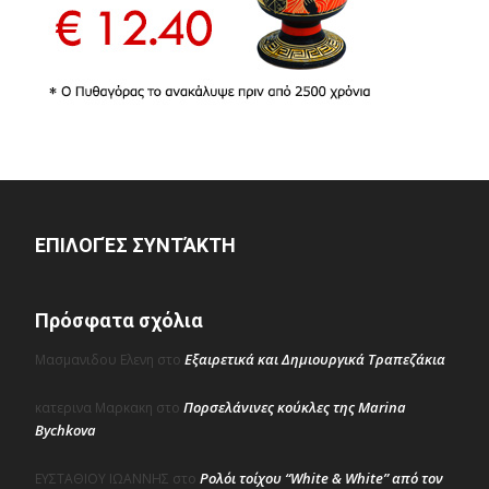
ΕΠΙΛΟΓΈΣ ΣΥΝΤΆΚΤΗ
Πρόσφατα σχόλια
Εξαιρετικά και Δημιουργικά Τραπεζάκια
Μασμανιδου Ελενη
στο
Πορσελάνινες κούκλες της Marina
κατερινα Μαρκακη
στο
Bychkova
Ρολόι τοίχου “White & White” από τον
ΕΥΣΤΑΘΙΟΥ ΙΩΑΝΝΗΣ
στο