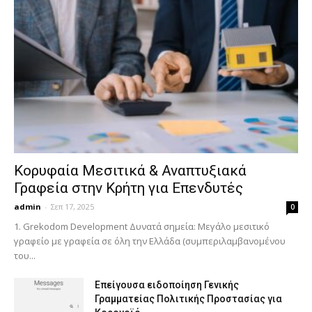
Κορυφαία Μεσιτικά & Αναπτυξιακά
Γραφεία στην Κρήτη για Επενδυτές
admin
-
Σεπ 17, 2025
0
1. Grekodom Development Δυνατά σημεία: Μεγάλο μεσιτικό
γραφείο με γραφεία σε όλη την Ελλάδα (συμπεριλαμβανομένου
του...
Επείγουσα ειδοποίηση Γενικής
Γραμματείας Πολιτικής Προστασίας για