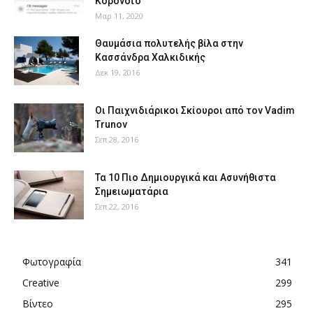
Κορονοϊό
Μαρ 11, 2020
Θαυμάσια πολυτελής βίλα στην
Κασσάνδρα Χαλκιδικής
Δεκ 19, 2016
Οι Παιχνιδιάρικοι Σκίουροι από τον Vadim
Trunov
Σεπ 28, 2016
Τα 10 Πιο Δημιουργικά και Ασυνήθιστα
Σημειωματάρια
Σεπ 22, 2016
Φωτογραφία
341
Creative
299
Βίντεο
295