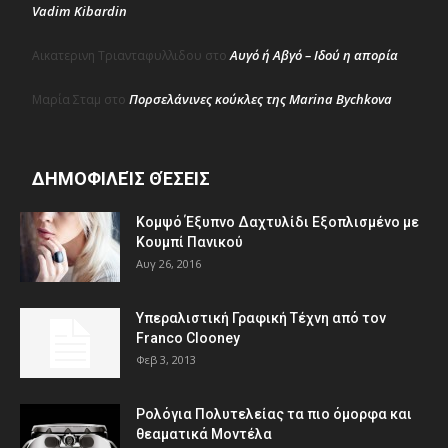
Vadim Kibardin
Αυγό ή Αβγό – Ιδού η απορία
Αικατερινη Τριανταφυλλιδου
στο
Πορσελάνινες κούκλες της Marina Bychkova
Μαρία Σταμ
στο
ΔΗΜΟΦΙΛΕΊΣ ΘΈΣΕΙΣ
Κομψό Έξυπνο Δαχτυλίδι Εξοπλισμένο με
Κουμπί Πανικού
Αυγ 26, 2016
Υπεραλιστική Γραφική Τέχνη από τον
Franco Clooney
Φεβ 3, 2013
Ρολόγια Πολυτελείας τα πιο όμορφα και
θεαματικά Μοντέλα