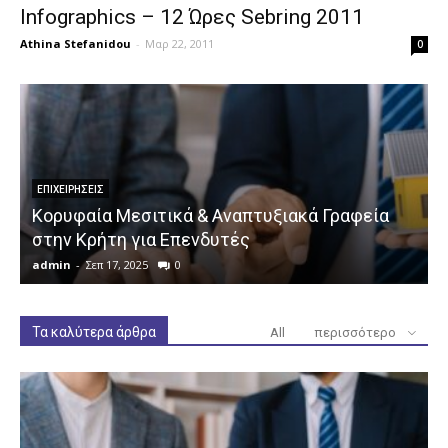
Infographics – 12 Ώρες Sebring 2011
Athina Stefanidou
-
Μαρ 22, 2011
0
ΕΠΙΧΕΙΡΉΣΕΙΣ
Κορυφαία Μεσιτικά & Αναπτυξιακά Γραφεία
στην Κρήτη για Επενδυτές
admin
-
Σεπ 17, 2025
0
a
Τα καλύτερα άρθρα
All
περισσότερο