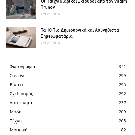
Οι Παιχνιδιάρικοι Σκίουροι από τον Vadim
Trunov
Σεπ 28, 2016
Τα 10 Πιο Δημιουργικά και Ασυνήθιστα
Σημειωματάρια
Σεπ 22, 2016
Φωτογραφία
341
Creative
299
Βίντεο
295
Σχεδιασμός
292
Αυτοκίνητα
237
Μόδα
209
Τέχνη
205
Μουσική
182