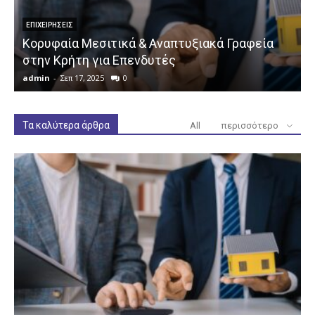
ΕΠΙΧΕΙΡΉΣΕΙΣ
Κορυφαία Μεσιτικά & Αναπτυξιακά Γραφεία
στην Κρήτη για Επενδυτές
admin
-
Σεπ 17, 2025
0
a
Τα καλύτερα άρθρα
All
περισσότερο