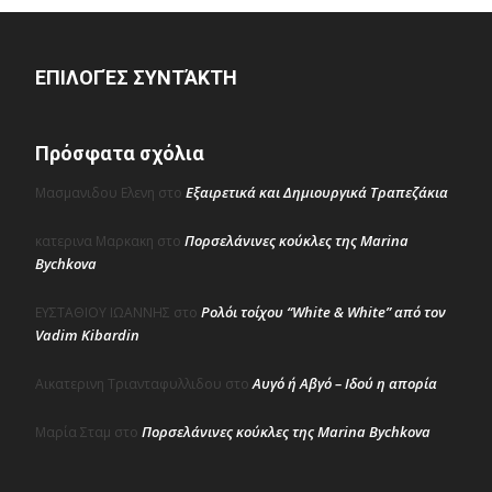
ΕΠΙΛΟΓΈΣ ΣΥΝΤΆΚΤΗ
Πρόσφατα σχόλια
Εξαιρετικά και Δημιουργικά Τραπεζάκια
Μασμανιδου Ελενη
στο
Πορσελάνινες κούκλες της Marina
κατερινα Μαρκακη
στο
Bychkova
Ρολόι τοίχου “White & White” από τον
ΕΥΣΤΑΘΙΟΥ ΙΩΑΝΝΗΣ
στο
Vadim Kibardin
Αυγό ή Αβγό – Ιδού η απορία
Αικατερινη Τριανταφυλλιδου
στο
Πορσελάνινες κούκλες της Marina Bychkova
Μαρία Σταμ
στο