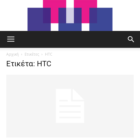
tut.gr
Αρχική
Ετικέτες
HTC
Ετικέτα: HTC