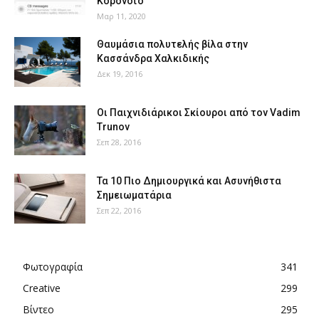
Κορονοϊό
Μαρ 11, 2020
Θαυμάσια πολυτελής βίλα στην
Κασσάνδρα Χαλκιδικής
Δεκ 19, 2016
Οι Παιχνιδιάρικοι Σκίουροι από τον Vadim
Trunov
Σεπ 28, 2016
Τα 10 Πιο Δημιουργικά και Ασυνήθιστα
Σημειωματάρια
Σεπ 22, 2016
Φωτογραφία
341
Creative
299
Βίντεο
295