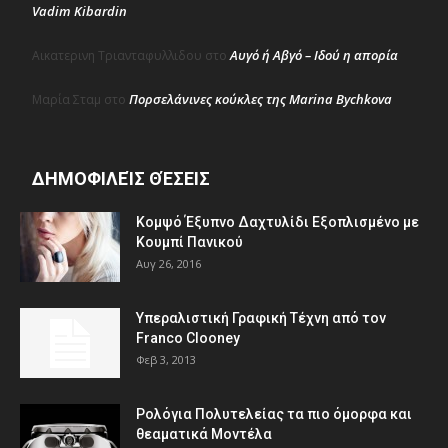
Vadim Kibardin
Αυγό ή Αβγό – Ιδού η απορία
Αικατερινη Τριανταφυλλιδου
στο
Πορσελάνινες κούκλες της Marina Bychkova
Μαρία Σταμ
στο
ΔΗΜΟΦΙΛΕΊΣ ΘΈΣΕΙΣ
Κομψό Έξυπνο Δαχτυλίδι Εξοπλισμένο με
Κουμπί Πανικού
Αυγ 26, 2016
Υπεραλιστική Γραφική Τέχνη από τον
Franco Clooney
Φεβ 3, 2013
Ρολόγια Πολυτελείας τα πιο όμορφα και
θεαματικά Μοντέλα