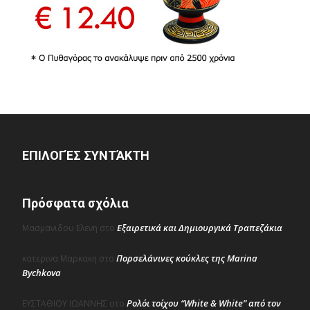
ΕΠΙΛΟΓΈΣ ΣΥΝΤΆΚΤΗ
Πρόσφατα σχόλια
Εξαιρετικά και Δημιουργικά Τραπεζάκια
Μασμανιδου Ελενη
στο
Πορσελάνινες κούκλες της Marina
κατερινα Μαρκακη
στο
Bychkova
Ρολόι τοίχου “White & White” από τον
ΕΥΣΤΑΘΙΟΥ ΙΩΑΝΝΗΣ
στο