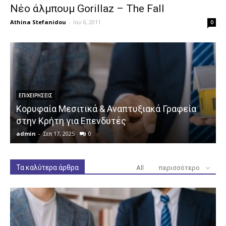
Νέο άλμπουμ Gorillaz – The Fall
Athina Stefanidou
-
Ιαν 6, 2011
0
ΕΠΙΧΕΙΡΉΣΕΙΣ
Κορυφαία Μεσιτικά & Αναπτυξιακά Γραφεία
στην Κρήτη για Επενδυτές
admin
-
Σεπ 17, 2025
0
a
Τα καλύτερα άρθρα
All
περισσότερο