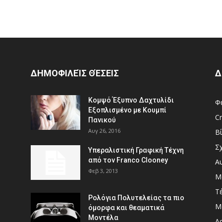
ΔΗΜΟΦΙΛΕΊΣ ΘΈΣΕΙΣ
Δ
Κομψό Έξυπνο Δαχτυλίδι
Φ
Εξοπλισμένο με Κουμπί
Cr
Πανικού
Αυγ 26, 2016
Β
Σ
Υπεραλιστική Γραφική Τέχνη
από τον Franco Clooney
Α
Φεβ 3, 2013
Μ
Τ
Ρολόγια Πολυτελείας τα πιο
Μ
όμορφα και θεαματικά
Μοντέλα
Αρ