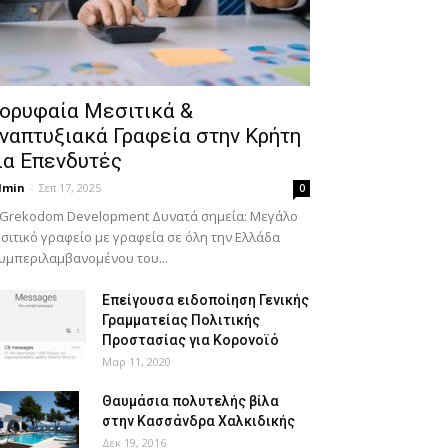
ορυφαία Μεσιτικά &
ναπτυξιακά Γραφεία στην Κρήτη
ια Επενδυτές
dmin
-
Σεπ 17, 2025
0
 Grekodom Development Δυνατά σημεία: Μεγάλο
σιτικό γραφείο με γραφεία σε όλη την Ελλάδα
υμπεριλαμβανομένου του...
Επείγουσα ειδοποίηση Γενικής
Γραμματείας Πολιτικής
Προστασίας για Κορονοϊό
Μαρ 11, 2020
Θαυμάσια πολυτελής βίλα
στην Κασσάνδρα Χαλκιδικής
Δεκ 19, 2016