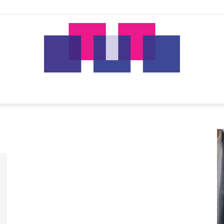
tut.gr