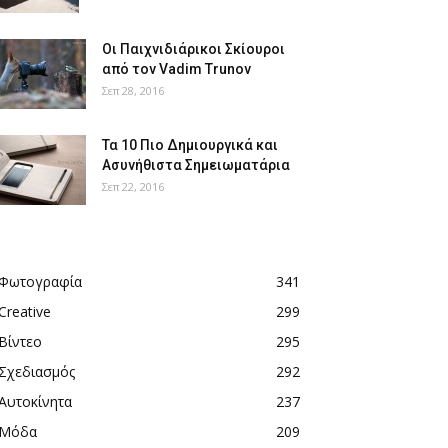
Οι Παιχνιδιάρικοι Σκίουροι
από τον Vadim Trunov
Σεπ 28, 2016
Τα 10 Πιο Δημιουργικά και
Ασυνήθιστα Σημειωματάρια
Σεπ 22, 2016
Φωτογραφία
341
Creative
299
Βίντεο
295
Σχεδιασμός
292
Αυτοκίνητα
237
Μόδα
209