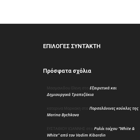
ΕΠΙΛΟΓΈΣ ΣΥΝΤΆΚΤΗ
Πρόσφατα σχόλια
Εξαιρετικά και
Μασμανιδου Ελενη
στο
Δημιουργικά Τραπεζάκια
Πορσελάνινες κούκλες της
κατερινα Μαρκακη
στο
Marina Bychkova
Ρολόι τοίχου “White &
ΕΥΣΤΑΘΙΟΥ ΙΩΑΝΝΗΣ
στο
White” από τον Vadim Kibardin