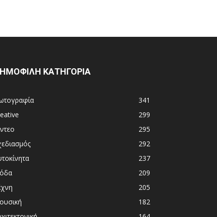
ΗΜΟΦΙΛΗ ΚΑΤΗΓΟΡΙΑ
ωτογραφία
341
eative
299
ίντεο
295
χεδιασμός
292
υτοκίνητα
237
όδα
209
έχνη
205
ουσική
182
χιτεκτονική
164