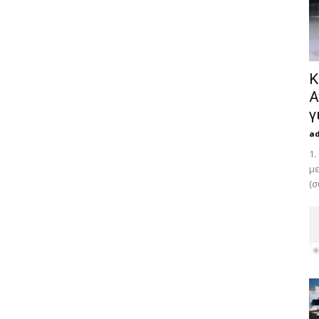
Κ
Α
γ
a
1.
με
(σ