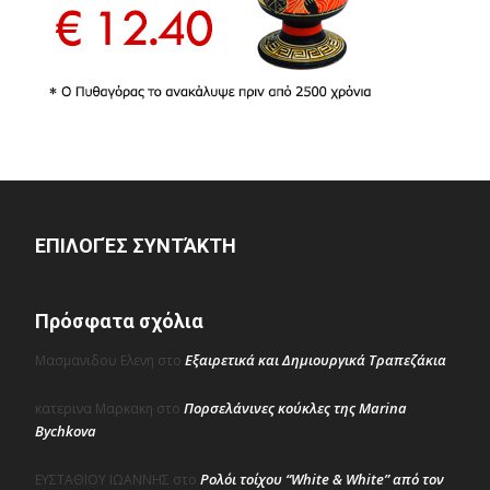
ΕΠΙΛΟΓΈΣ ΣΥΝΤΆΚΤΗ
Πρόσφατα σχόλια
Εξαιρετικά και Δημιουργικά Τραπεζάκια
Μασμανιδου Ελενη
στο
Πορσελάνινες κούκλες της Marina
κατερινα Μαρκακη
στο
Bychkova
Ρολόι τοίχου “White & White” από τον
ΕΥΣΤΑΘΙΟΥ ΙΩΑΝΝΗΣ
στο