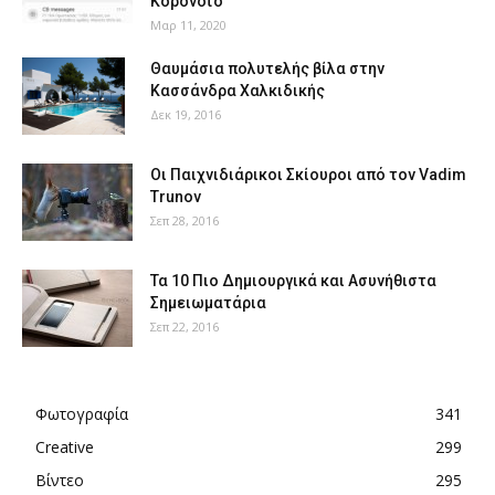
Κορονοϊό
Μαρ 11, 2020
Θαυμάσια πολυτελής βίλα στην
Κασσάνδρα Χαλκιδικής
Δεκ 19, 2016
Οι Παιχνιδιάρικοι Σκίουροι από τον Vadim
Trunov
Σεπ 28, 2016
Τα 10 Πιο Δημιουργικά και Ασυνήθιστα
Σημειωματάρια
Σεπ 22, 2016
Φωτογραφία
341
Creative
299
Βίντεο
295