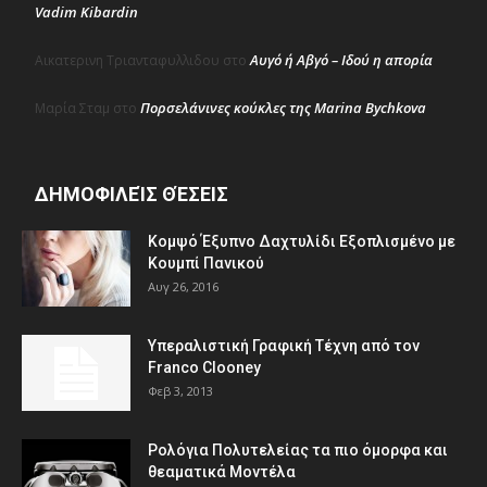
Vadim Kibardin
Αυγό ή Αβγό – Ιδού η απορία
Αικατερινη Τριανταφυλλιδου
στο
Πορσελάνινες κούκλες της Marina Bychkova
Μαρία Σταμ
στο
ΔΗΜΟΦΙΛΕΊΣ ΘΈΣΕΙΣ
Κομψό Έξυπνο Δαχτυλίδι Εξοπλισμένο με
Κουμπί Πανικού
Αυγ 26, 2016
Υπεραλιστική Γραφική Τέχνη από τον
Franco Clooney
Φεβ 3, 2013
Ρολόγια Πολυτελείας τα πιο όμορφα και
θεαματικά Μοντέλα