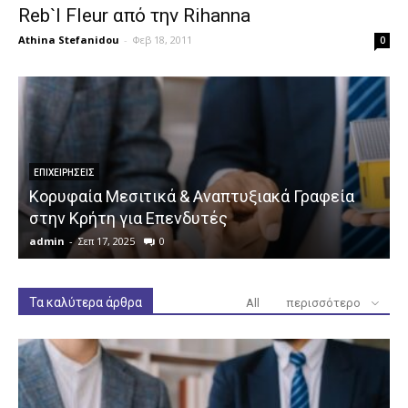
Reb`l Fleur από την Rihanna
Athina Stefanidou
-
Φεβ 18, 2011
0
ΕΠΙΧΕΙΡΉΣΕΙΣ
Κορυφαία Μεσιτικά & Αναπτυξιακά Γραφεία
στην Κρήτη για Επενδυτές
admin
-
Σεπ 17, 2025
0
a
Τα καλύτερα άρθρα
All
περισσότερο