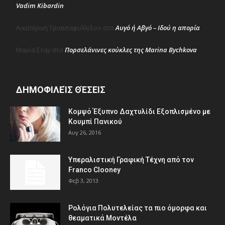
Vadim Kibardin
Αυγό ή Αβγό – Ιδού η απορία
Αικατερινη Τριανταφυλλιδου
στο
Πορσελάνινες κούκλες της Marina Bychkova
Μαρία Σταμ
στο
ΔΗΜΟΦΙΛΕΊΣ ΘΈΣΕΙΣ
Κομψό Έξυπνο Δαχτυλίδι Εξοπλισμένο με
Κουμπί Πανικού
Αυγ 26, 2016
Υπεραλιστική Γραφική Τέχνη από τον
Franco Clooney
Φεβ 3, 2013
Ρολόγια Πολυτελείας τα πιο όμορφα και
θεαματικά Μοντέλα