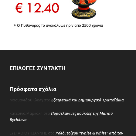
ΕΠΙΛΟΓΈΣ ΣΥΝΤΆΚΤΗ
Πρόσφατα σχόλια
Εξαιρετικά και Δημιουργικά Τραπεζάκια
Μασμανιδου Ελενη
στο
Πορσελάνινες κούκλες της Marina
κατερινα Μαρκακη
στο
Bychkova
Ρολόι τοίχου “White & White” από τον
ΕΥΣΤΑΘΙΟΥ ΙΩΑΝΝΗΣ
στο