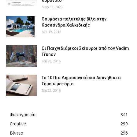
Κορονοϊό
Μαρ 11, 2020
Θαυμάσια πολυτελής βίλα στην
Κασσάνδρα Χαλκιδικής
Δεκ 19, 2016
Οι Παιχνιδιάρικοι Σκίουροι από τον Vadim
Trunov
Σεπ 28, 2016
Τα 10 Πιο Δημιουργικά και Ασυνήθιστα
Σημειωματάρια
Σεπ 22, 2016
Φωτογραφία
341
Creative
299
Βίντεο
295