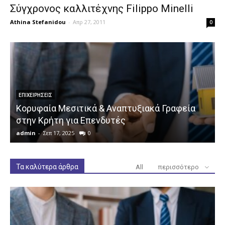
Σύγχρονος καλλιτέχνης Filippo Minelli
Athina Stefanidou
-
Απρ 27, 2011
0
ΕΠΙΧΕΙΡΉΣΕΙΣ
Κορυφαία Μεσιτικά & Αναπτυξιακά Γραφεία
στην Κρήτη για Επενδυτές
admin
-
Σεπ 17, 2025
0
a
Τα καλύτερα άρθρα
All
περισσότερο