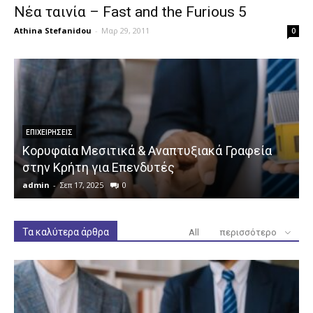
Νέα ταινία – Fast and the Furious 5
Athina Stefanidou
-
Μαρ 29, 2011
0
ΕΠΙΧΕΙΡΉΣΕΙΣ
Κορυφαία Μεσιτικά & Αναπτυξιακά Γραφεία
στην Κρήτη για Επενδυτές
admin
-
Σεπ 17, 2025
0
a
Τα καλύτερα άρθρα
All
περισσότερο