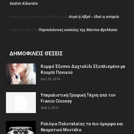
Vadim Kibardin
Αυγό ή Αβγό – Ιδού η απορία
Αικατερινη Τριανταφυλλιδου
στο
Πορσελάνινες κούκλες της Marina Bychkova
Μαρία Σταμ
στο
ΔΗΜΟΦΙΛΕΊΣ ΘΈΣΕΙΣ
Κομψό Έξυπνο Δαχτυλίδι Εξοπλισμένο με
Κουμπί Πανικού
Αυγ 26, 2016
Υπεραλιστική Γραφική Τέχνη από τον
Franco Clooney
Φεβ 3, 2013
Ρολόγια Πολυτελείας τα πιο όμορφα και
θεαματικά Μοντέλα