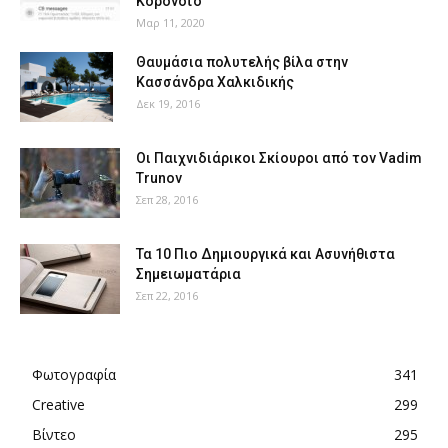
Κορονοϊό
Μαρ 11, 2020
Θαυμάσια πολυτελής βίλα στην
Κασσάνδρα Χαλκιδικής
Δεκ 19, 2016
Οι Παιχνιδιάρικοι Σκίουροι από τον Vadim
Trunov
Σεπ 28, 2016
Τα 10 Πιο Δημιουργικά και Ασυνήθιστα
Σημειωματάρια
Σεπ 22, 2016
Φωτογραφία
341
Creative
299
Βίντεο
295