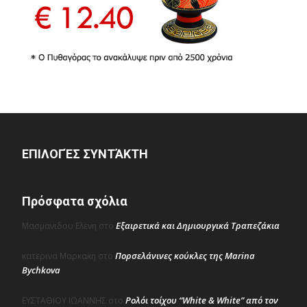
ΕΠΙΛΟΓΈΣ ΣΥΝΤΆΚΤΗ
Πρόσφατα σχόλια
Εξαιρετικά και Δημιουργικά Τραπεζάκια
Μασμανιδου Ελενη
στο
Πορσελάνινες κούκλες της Marina
κατερινα Μαρκακη
στο
Bychkova
Ρολόι τοίχου “White & White” από τον
ΕΥΣΤΑΘΙΟΥ ΙΩΑΝΝΗΣ
στο