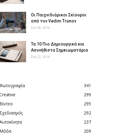
Οι Παιχνιδιάρικοι Σκίουροι
από τον Vadim Trunov
Σεπ 28, 2016
Τα 10 Πιο Δημιουργικά και
Ασυνήθιστα Σημειωματάρια
Σεπ 22, 2016
Φωτογραφία
341
Creative
299
Βίντεο
295
Σχεδιασμός
292
Αυτοκίνητα
237
Μόδα
209