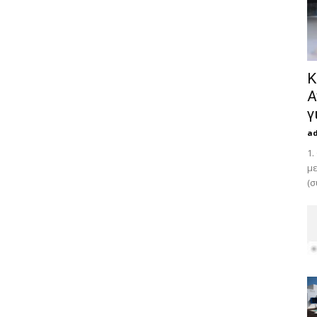
Κ
Α
γ
a
1.
με
(σ