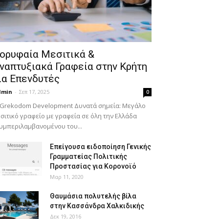
ορυφαία Μεσιτικά &
ναπτυξιακά Γραφεία στην Κρήτη
ια Επενδυτές
dmin
-
Σεπ 17, 2025
0
 Grekodom Development Δυνατά σημεία: Μεγάλο
σιτικό γραφείο με γραφεία σε όλη την Ελλάδα
υμπεριλαμβανομένου του...
Επείγουσα ειδοποίηση Γενικής
Γραμματείας Πολιτικής
Προστασίας για Κορονοϊό
Μαρ 11, 2020
Θαυμάσια πολυτελής βίλα
στην Κασσάνδρα Χαλκιδικής
Δεκ 19, 2016