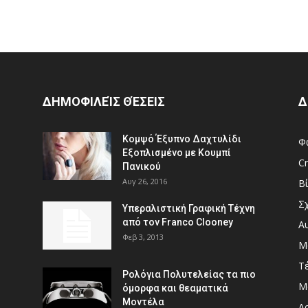
ΔΗΜΟΦΙΛΕΊΣ ΘΈΣΕΙΣ
Δ
Κομψό Έξυπνο Δαχτυλίδι
Φ
Εξοπλισμένο με Κουμπί
Cr
Πανικού
Αυγ 26, 2016
Β
Σ
Υπεραλιστική Γραφική Τέχνη
από τον Franco Clooney
Α
Φεβ 3, 2013
Μ
Τ
Ρολόγια Πολυτελείας τα πιο
Μ
όμορφα και θεαματικά
Μοντέλα
Αρ