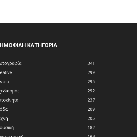
ΗΜΟΦΙΛΗ ΚΑΤΗΓΟΡΙΑ
ωτογραφία
341
eative
299
ίντεο
295
χεδιασμός
292
υτοκίνητα
237
όδα
209
έχνη
205
ουσική
182
χιτεκτονική
164