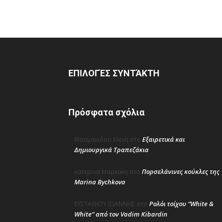
ΕΠΙΛΟΓΈΣ ΣΥΝΤΆΚΤΗ
Πρόσφατα σχόλια
Εξαιρετικά και
Μασμανιδου Ελενη
στο
Δημιουργικά Τραπεζάκια
Πορσελάνινες κούκλες της
κατερινα Μαρκακη
στο
Marina Bychkova
Ρολόι τοίχου “White &
ΕΥΣΤΑΘΙΟΥ ΙΩΑΝΝΗΣ
στο
White” από τον Vadim Kibardin