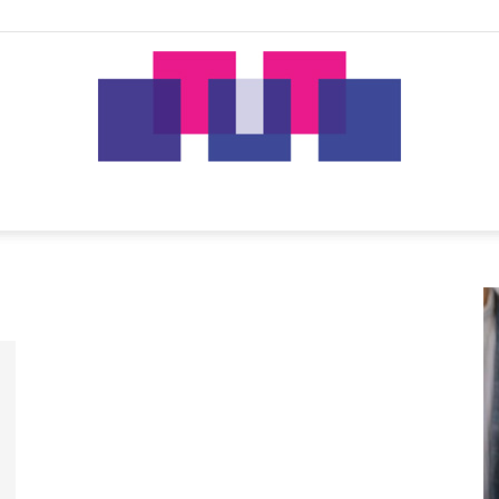
tut.gr