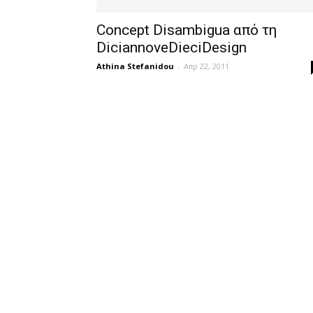
Concept Disambigua από τη
DiciannoveDieciDesign
Athina Stefanidou
-
Απρ 22, 2011