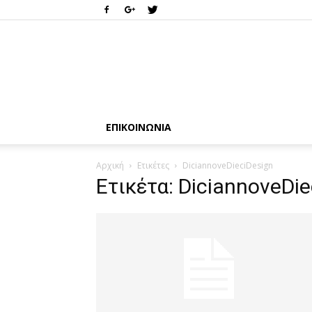
ΕΠΙΚΟΙΝΩΝΊΑ
Αρχική
Ετικέτες
DiciannoveDieciDesign
Ετικέτα: DiciannoveDie