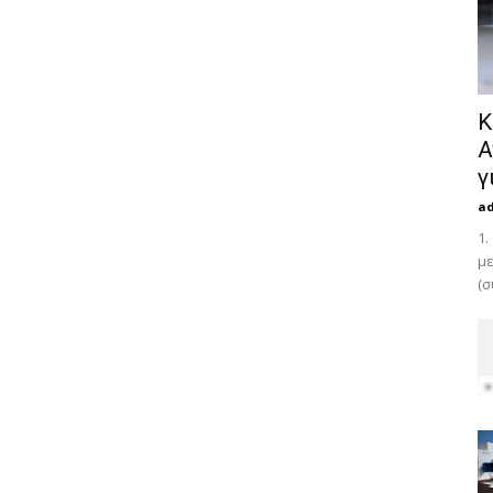
Κ
Α
γ
a
1.
με
(σ