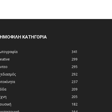
ΗΜΟΦΙΛΗ ΚΑΤΗΓΟΡΙΑ
ωτογραφία
341
eative
299
ίντεο
295
χεδιασμός
292
υτοκίνητα
237
όδα
209
έχνη
205
ουσική
182
χιτεκτονική
164