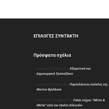
ΕΠΙΛΟΓΈΣ ΣΥΝΤΆΚΤΗ
Πρόσφατα σχόλια
Εξαιρετικά και
Μασμανιδου Ελενη
στο
Δημιουργικά Τραπεζάκια
Πορσελάνινες κούκλες της
κατερινα Μαρκακη
στο
Marina Bychkova
Ρολόι τοίχου “White &
ΕΥΣΤΑΘΙΟΥ ΙΩΑΝΝΗΣ
στο
White” από τον Vadim Kibardin