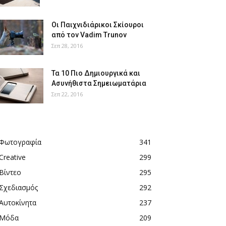
Οι Παιχνιδιάρικοι Σκίουροι
από τον Vadim Trunov
Σεπ 28, 2016
Τα 10 Πιο Δημιουργικά και
Ασυνήθιστα Σημειωματάρια
Σεπ 22, 2016
Φωτογραφία
341
Creative
299
Βίντεο
295
Σχεδιασμός
292
Αυτοκίνητα
237
Μόδα
209