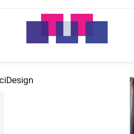
tut.gr
ciDesign