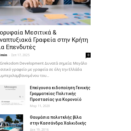
ορυφαία Μεσιτικά &
ναπτυξιακά Γραφεία στην Κρήτη
ια Επενδυτές
dmin
-
Σεπ 17, 2025
0
 Grekodom Development Δυνατά σημεία: Μεγάλο
σιτικό γραφείο με γραφεία σε όλη την Ελλάδα
υμπεριλαμβανομένου του...
Επείγουσα ειδοποίηση Γενικής
Γραμματείας Πολιτικής
Προστασίας για Κορονοϊό
Μαρ 11, 2020
Θαυμάσια πολυτελής βίλα
στην Κασσάνδρα Χαλκιδικής
Δεκ 19, 2016