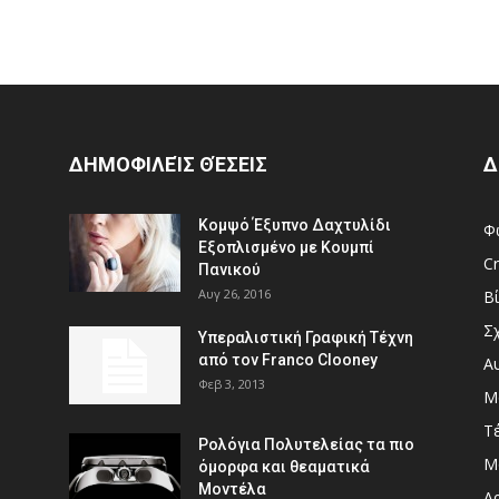
ΔΗΜΟΦΙΛΕΊΣ ΘΈΣΕΙΣ
Δ
Κομψό Έξυπνο Δαχτυλίδι
Φ
Εξοπλισμένο με Κουμπί
Cr
Πανικού
Αυγ 26, 2016
Β
Σ
Υπεραλιστική Γραφική Τέχνη
από τον Franco Clooney
Α
Φεβ 3, 2013
Μ
Τ
Ρολόγια Πολυτελείας τα πιο
Μ
όμορφα και θεαματικά
Μοντέλα
Αρ