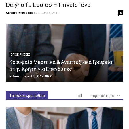
Delyno ft. Looloo – Private love
Athina Stefanidou
-
Φεβ 3, 2011
0
ΕΠΙΧΕΙΡΉΣΕΙΣ
Κορυφαία Μεσιτικά & Αναπτυξιακά Γραφεία
στην Κρήτη για Επενδυτές
admin
-
Σεπ 17, 2025
0
a
Τα καλύτερα άρθρα
All
περισσότερο