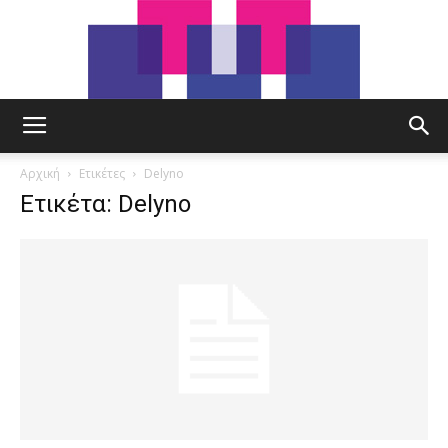
tut.gr
Αρχική
Ετικέτες
Delyno
Ετικέτα: Delyno