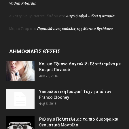
Vadim Kibardin
Αυγό ή Αβγό – Ιδού η απορία
Αικατερινη Τριανταφυλλιδου
στο
Πορσελάνινες κούκλες της Marina Bychkova
Μαρία Σταμ
στο
ΔΗΜΟΦΙΛΕΊΣ ΘΈΣΕΙΣ
Κομψό Έξυπνο Δαχτυλίδι Εξοπλισμένο με
Κουμπί Πανικού
Αυγ 26, 2016
Υπεραλιστική Γραφική Τέχνη από τον
Franco Clooney
Φεβ 3, 2013
Ρολόγια Πολυτελείας τα πιο όμορφα και
θεαματικά Μοντέλα