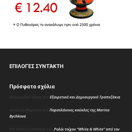
ΕΠΙΛΟΓΈΣ ΣΥΝΤΆΚΤΗ
Πρόσφατα σχόλια
Εξαιρετικά και Δημιουργικά Τραπεζάκια
Μασμανιδου Ελενη
στο
Πορσελάνινες κούκλες της Marina
κατερινα Μαρκακη
στο
Bychkova
Ρολόι τοίχου “White & White” από τον
ΕΥΣΤΑΘΙΟΥ ΙΩΑΝΝΗΣ
στο