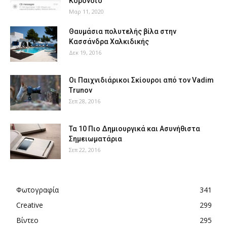
Κορονοϊό
Μαρ 11, 2020
Θαυμάσια πολυτελής βίλα στην
Κασσάνδρα Χαλκιδικής
Δεκ 19, 2016
Οι Παιχνιδιάρικοι Σκίουροι από τον Vadim
Trunov
Σεπ 28, 2016
Τα 10 Πιο Δημιουργικά και Ασυνήθιστα
Σημειωματάρια
Σεπ 22, 2016
Φωτογραφία
341
Creative
299
Βίντεο
295