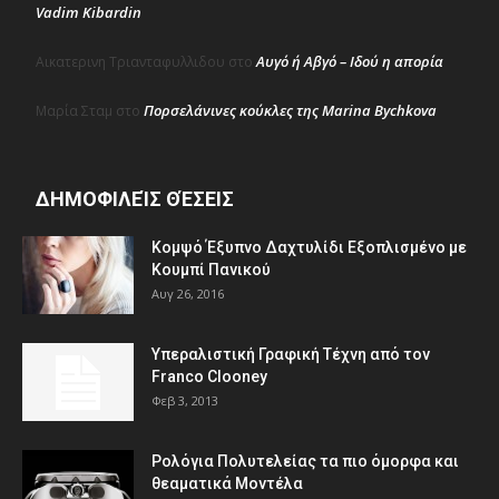
Vadim Kibardin
Αυγό ή Αβγό – Ιδού η απορία
Αικατερινη Τριανταφυλλιδου
στο
Πορσελάνινες κούκλες της Marina Bychkova
Μαρία Σταμ
στο
ΔΗΜΟΦΙΛΕΊΣ ΘΈΣΕΙΣ
Κομψό Έξυπνο Δαχτυλίδι Εξοπλισμένο με
Κουμπί Πανικού
Αυγ 26, 2016
Υπεραλιστική Γραφική Τέχνη από τον
Franco Clooney
Φεβ 3, 2013
Ρολόγια Πολυτελείας τα πιο όμορφα και
θεαματικά Μοντέλα