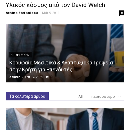
Υλικός κόσμος από τον David Welch
Athina Stefanidou
-
Μάι 5, 2011
0
ΕΠΙΧΕΙΡΉΣΕΙΣ
Κορυφαία Μεσιτικά & Αναπτυξιακά Γραφεία
στην Κρήτη για Επενδυτές
admin
-
Σεπ 17, 2025
0
a
Τα καλύτερα άρθρα
All
περισσότερο