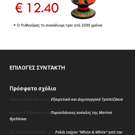
ΕΠΙΛΟΓΈΣ ΣΥΝΤΆΚΤΗ
Πρόσφατα σχόλια
Εξαιρετικά και Δημιουργικά Τραπεζάκια
Μασμανιδου Ελενη
στο
Πορσελάνινες κούκλες της Marina
κατερινα Μαρκακη
στο
Bychkova
Ρολόι τοίχου “White & White” από τον
ΕΥΣΤΑΘΙΟΥ ΙΩΑΝΝΗΣ
στο