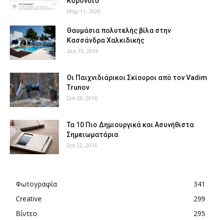
Κορονοϊό
Μαρ 11, 2020
Θαυμάσια πολυτελής βίλα στην
Κασσάνδρα Χαλκιδικής
Δεκ 19, 2016
Οι Παιχνιδιάρικοι Σκίουροι από τον Vadim
Trunov
Σεπ 28, 2016
Τα 10 Πιο Δημιουργικά και Ασυνήθιστα
Σημειωματάρια
Σεπ 22, 2016
Φωτογραφία
341
Creative
299
Βίντεο
295