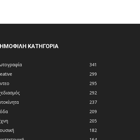
ΗΜΟΦΙΛΗ ΚΑΤΗΓΟΡΙΑ
ωτογραφία
341
eative
299
ίντεο
295
χεδιασμός
292
υτοκίνητα
237
όδα
209
έχνη
205
ουσική
182
χιτεκτονική
164