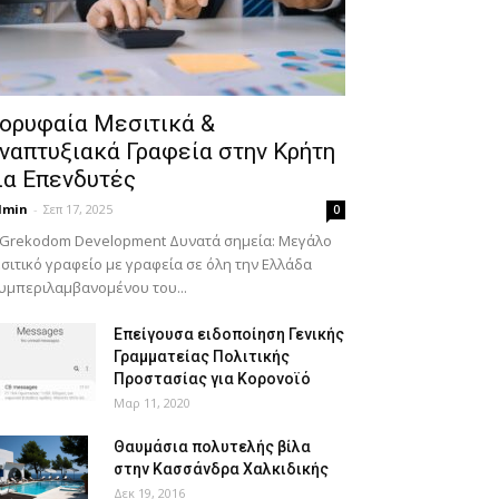
ορυφαία Μεσιτικά &
ναπτυξιακά Γραφεία στην Κρήτη
ια Επενδυτές
dmin
-
Σεπ 17, 2025
0
 Grekodom Development Δυνατά σημεία: Μεγάλο
σιτικό γραφείο με γραφεία σε όλη την Ελλάδα
υμπεριλαμβανομένου του...
Επείγουσα ειδοποίηση Γενικής
Γραμματείας Πολιτικής
Προστασίας για Κορονοϊό
Μαρ 11, 2020
Θαυμάσια πολυτελής βίλα
στην Κασσάνδρα Χαλκιδικής
Δεκ 19, 2016