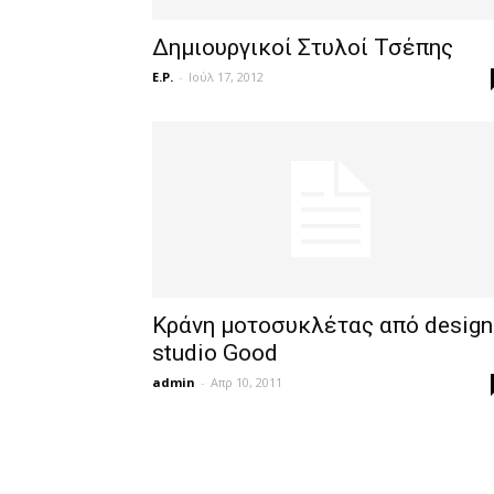
Δημιουργικοί Στυλοί Τσέπης
E.P.
-
Ιούλ 17, 2012
Κράνη μοτοσυκλέτας από design
studio Good
admin
-
Απρ 10, 2011