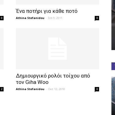
Ένα ποτήρι για κάθε ποτό
Athina Stefanidou
-
Σεπ 9, 2011
0
0
Δημιουργικό ρολόι τοίχου από
τον Giha Woo
Athina Stefanidou
-
Οκτ 12, 2010
2
0