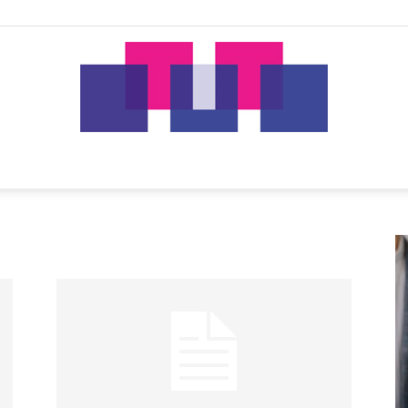
tut.gr