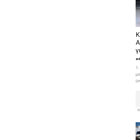
Κ
Α
γ
a
1.
με
(σ