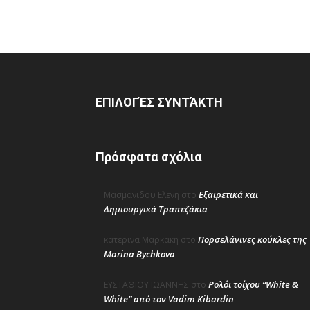
ΕΠΙΛΟΓΈΣ ΣΥΝΤΆΚΤΗ
Πρόσφατα σχόλια
Εξαιρετικά και
Μασμανιδου Ελενη
στο
Δημιουργικά Τραπεζάκια
Πορσελάνινες κούκλες της
κατερινα Μαρκακη
στο
Marina Bychkova
Ρολόι τοίχου “White &
ΕΥΣΤΑΘΙΟΥ ΙΩΑΝΝΗΣ
στο
White” από τον Vadim Kibardin