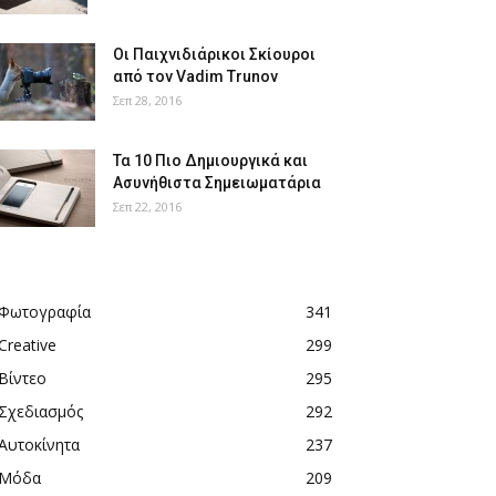
Οι Παιχνιδιάρικοι Σκίουροι
από τον Vadim Trunov
Σεπ 28, 2016
Τα 10 Πιο Δημιουργικά και
Ασυνήθιστα Σημειωματάρια
Σεπ 22, 2016
Φωτογραφία
341
Creative
299
Βίντεο
295
Σχεδιασμός
292
Αυτοκίνητα
237
Μόδα
209