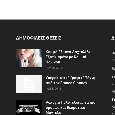
ΔΗΜΟΦΙΛΕΊΣ ΘΈΣΕΙΣ
Δ
Κομψό Έξυπνο Δαχτυλίδι
Φ
Εξοπλισμένο με Κουμπί
Cr
Πανικού
Αυγ 26, 2016
Β
Σ
Υπεραλιστική Γραφική Τέχνη
από τον Franco Clooney
Α
Φεβ 3, 2013
Μ
Τ
Ρολόγια Πολυτελείας τα πιο
Μ
όμορφα και θεαματικά
Μοντέλα
Αρ