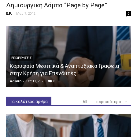
Δημιουργική Λάμπα “Page by Page”
E.P.
-
Μαρ 7, 2012
0
ΕΠΙΧΕΙΡΉΣΕΙΣ
Κορυφαία Μεσιτικά & Αναπτυξιακά Γραφεία
στην Κρήτη για Επενδυτές
admin
-
Σεπ 17, 2025
0
a
Τα καλύτερα άρθρα
All
περισσότερο