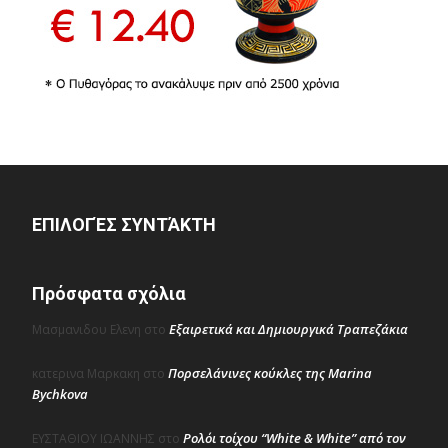
ΕΠΙΛΟΓΈΣ ΣΥΝΤΆΚΤΗ
Πρόσφατα σχόλια
Εξαιρετικά και Δημιουργικά Τραπεζάκια
Μασμανιδου Ελενη
στο
Πορσελάνινες κούκλες της Marina
κατερινα Μαρκακη
στο
Bychkova
Ρολόι τοίχου “White & White” από τον
ΕΥΣΤΑΘΙΟΥ ΙΩΑΝΝΗΣ
στο