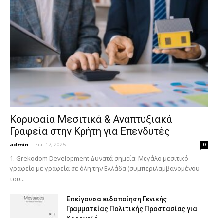
Κορυφαία Μεσιτικά & Αναπτυξιακά
Γραφεία στην Κρήτη για Επενδυτές
admin
-
Σεπ 17, 2025
0
1. Grekodom Development Δυνατά σημεία: Μεγάλο μεσιτικό
γραφείο με γραφεία σε όλη την Ελλάδα (συμπεριλαμβανομένου
του...
Επείγουσα ειδοποίηση Γενικής
Γραμματείας Πολιτικής Προστασίας για