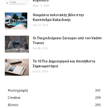
Κορονοϊό
Μαρ 11, 2020
Θαυμάσια πολυτελής βίλα στην
Κασσάνδρα Χαλκιδικής
Δεκ 19, 2016
Οι Παιχνιδιάρικοι Σκίουροι από τον Vadim
Trunov
Σεπ 28, 2016
Τα 10 Πιο Δημιουργικά και Ασυνήθιστα
Σημειωματάρια
Σεπ 22, 2016
Φωτογραφία
341
Creative
299
Βίντεο
295