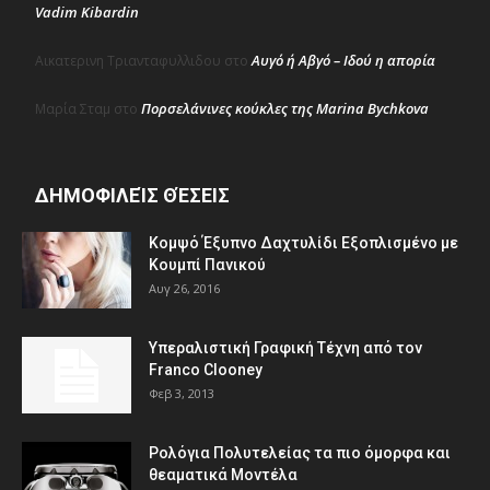
Vadim Kibardin
Αυγό ή Αβγό – Ιδού η απορία
Αικατερινη Τριανταφυλλιδου
στο
Πορσελάνινες κούκλες της Marina Bychkova
Μαρία Σταμ
στο
ΔΗΜΟΦΙΛΕΊΣ ΘΈΣΕΙΣ
Κομψό Έξυπνο Δαχτυλίδι Εξοπλισμένο με
Κουμπί Πανικού
Αυγ 26, 2016
Υπεραλιστική Γραφική Τέχνη από τον
Franco Clooney
Φεβ 3, 2013
Ρολόγια Πολυτελείας τα πιο όμορφα και
θεαματικά Μοντέλα