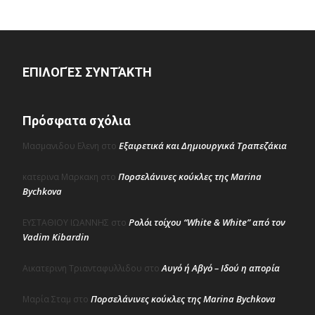
ΕΠΙΛΟΓΈΣ ΣΥΝΤΆΚΤΗ
Πρόσφατα σχόλια
Εξαιρετικά και Δημιουργικά Τραπεζάκια
Μασμανιδου Ελενη
στο
Πορσελάνινες κούκλες της Marina
κατερινα Μαρκακη
στο
Bychkova
Ρολόι τοίχου “White & White” από τον
ΕΥΣΤΑΘΙΟΥ ΙΩΑΝΝΗΣ
στο
Vadim Kibardin
Αυγό ή Αβγό – Ιδού η απορία
Αικατερινη Τριανταφυλλιδου
στο
Πορσελάνινες κούκλες της Marina Bychkova
Μαρία Σταμ
στο