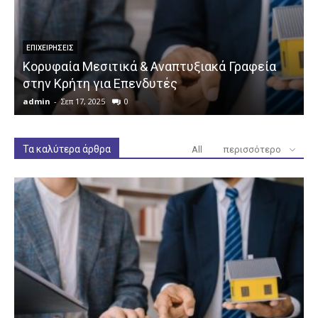
ΕΠΙΧΕΙΡΉΣΕΙΣ
Κορυφαία Μεσιτικά & Αναπτυξιακά Γραφεία
στην Κρήτη για Επενδυτές
admin
-
Σεπ 17, 2025
0
a
Τα καλύτερα άρθρα
All
περισσότερο