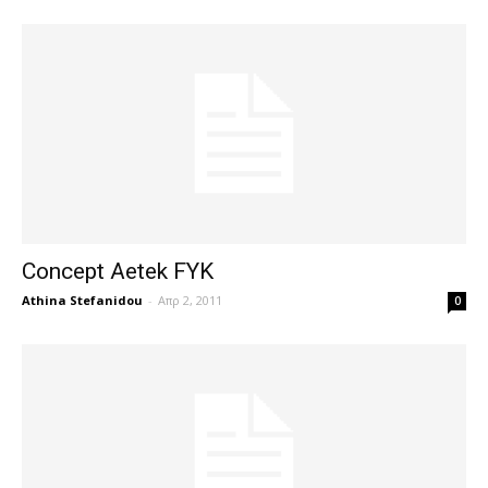
Concept Aetek FYK
Athina Stefanidou
-
Απρ 2, 2011
0