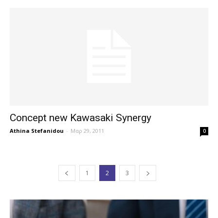
Concept new Kawasaki Synergy
Athina Stefanidou
-
Μαρ 29, 2011
0
1
2
3