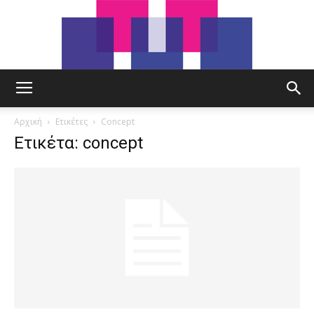
tut.gr
Αρχική
Ετικέτες
Concept
Ετικέτα: concept